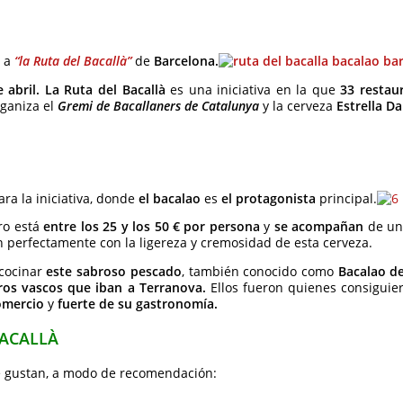
r a
“la Ruta del Bacallà”
de
Barcelona.
 abril.
La Ruta del Bacallà
es una iniciativa en la que
33 restau
rganiza el
Gremi de Bacallaners de Catalunya
y la cerveza
Estrella D
ra la iniciativa, donde
el bacalao
es
el protagonista
principal.
ro está
entre los 25 y los 50 € por persona
y
se acompañan
de una
an perfectamente con la ligereza y cremosidad de esta cerveza.
 cocinar
este sabroso pescado
, también conocido como
Bacalao de
ros vascos que iban a Terranova.
Ellos fueron quienes consiguier
omercio
y
fuerte de su gastronomía.
BACALLÀ
e gustan, a modo de recomendación: