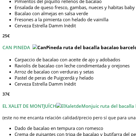
Pimientos del piquillo rellenos de bacalao
Ensalada de queso fresco, gambas, nueces y habitas baby 
Bacalao con almejas en salsa verde
Fresones a la pimienta con helado de vainilla
Cerveza Estrella Damm Inèdit
25€
CAN PINEDA
Carpaccio de bacalao con aceite de ajo y adobados
Raviolis de bacalao con leche condimentada y orejones
Arroz de bacalao con verduras y setas
Pastel de peras de Puigcerdà y helado
Cerveza Estrella Damm Inèdit
37€
EL XALET DE MONTJUÏCH
(este no me encanta relación calidad/precio pero sí que para u
Dado de bacalao en tempura con romesco
Crema de guisantes con tripa de bacalao y butifarra del pe