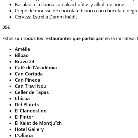
Bacalao a la llauna con alcachofitas y allioli de ñoras
Crepe de mousse de chocolate blanco con chocolate negr
Cerveza Estrella Damm Inèdit
35€
Estos
son todos los restaurantes que participan
en la iniciativa.
Amèlie
Bilbao
Bravo 24
Cafè de l’Acadèmia
Can Cortada
Can Pineda
Can Travi Nou
Celler de Tapas
Chicoa
Did Platets
El Clandestino
El Pintor
El Xalet de Montjuïch
Hotel Gallery
L’Oliana