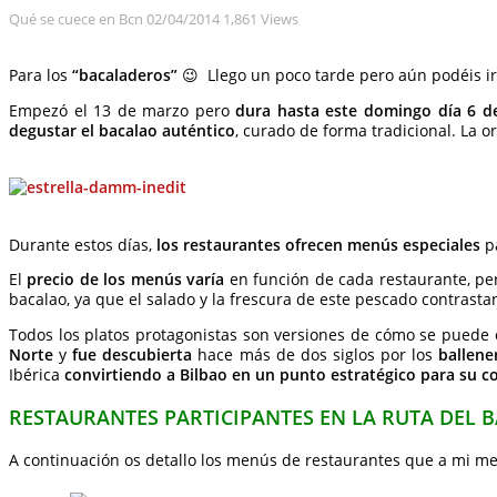
Qué se cuece en Bcn
02/04/2014
1,861 Views
Para los
“bacaladeros”
😉 Llego un poco tarde pero aún podéis i
Empezó el 13 de marzo pero
dura hasta este domingo día 6 de
degustar el bacalao auténtico
, curado de forma tradicional. La o
Durante estos días,
los restaurantes ofrecen menús especiales
pa
El
precio de los menús varía
en función de cada restaurante, pe
bacalao, ya que el salado y la frescura de este pescado contrast
Todos los platos protagonistas son versiones de cómo se puede
Norte
y
fue descubierta
hace más de dos siglos por los
ballene
Ibérica
convirtiendo a Bilbao en un punto estratégico para su c
RESTAURANTES PARTICIPANTES EN LA RUTA DEL 
A continuación os detallo los menús de restaurantes que a mi m