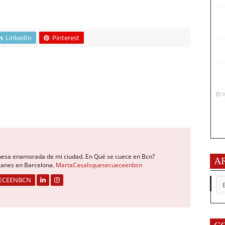
LinkedIn
Pinterest
0
nesa enamorada de mi ciudad. En Qué se cuece en Bcn?
A
planes en Barcelona.
MartaCasalsquesecueceenbcn
AR
ECEENBCN