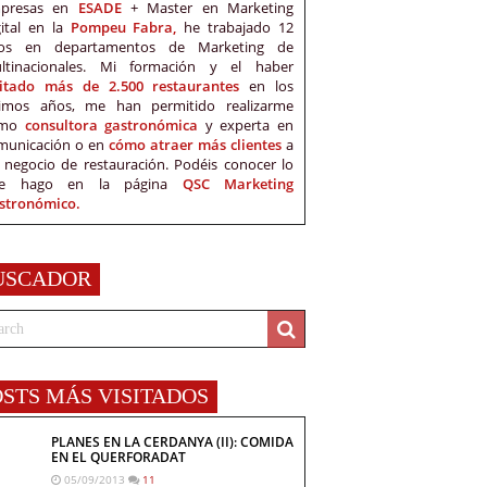
presas en
ESADE
+ Master en Marketing
gital en la
Pompeu Fabra,
he trabajado 12
os en departamentos de Marketing de
ltinacionales. Mi formación y el haber
sitado más de 2.500 restaurantes
en los
timos años, me han permitido realizarme
omo
consultora gastronómica
y experta en
municación o en
cómo atraer más clientes
a
 negocio de restauración. Podéis conocer lo
e hago en la página
QSC Marketing
stronómico.
USCADOR
OSTS MÁS VISITADOS
PLANES EN LA CERDANYA (II): COMIDA
EN EL QUERFORADAT
05/09/2013
11