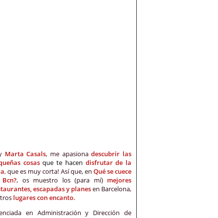
oy
Marta Casals
, me apasiona
descubrir las
queñas cosas
que te hacen
disfrutar de la
da
,
que es muy corta! Así que, en
Qué se cuece
 Bcn?
, os muestro los (para mí)
mejores
staurantes, escapadas y planes
en Barcelona,
otros
lugares con encanto.
cenciada en Administración y Dirección de