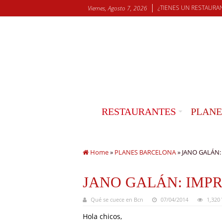
¿TIENES UN RESTAURA
Viernes, Agosto 7, 2026
RESTAURANTES
PLANE
Home
»
PLANES BARCELONA
»
JANO GALÁN:
JANO GALÁN: IMP
Qué se cuece en Bcn
07/04/2014
1,320
Hola chicos,