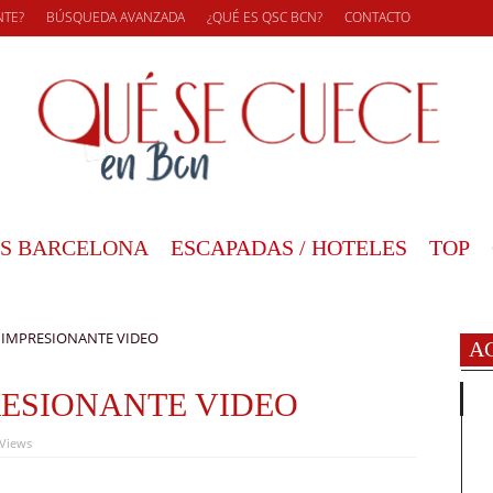
NTE?
BÚSQUEDA AVANZADA
¿QUÉ ES QSC BCN?
CONTACTO
S BARCELONA
ESCAPADAS / HOTELES
TOP
 IMPRESIONANTE VIDEO
A
RESIONANTE VIDEO
 Views