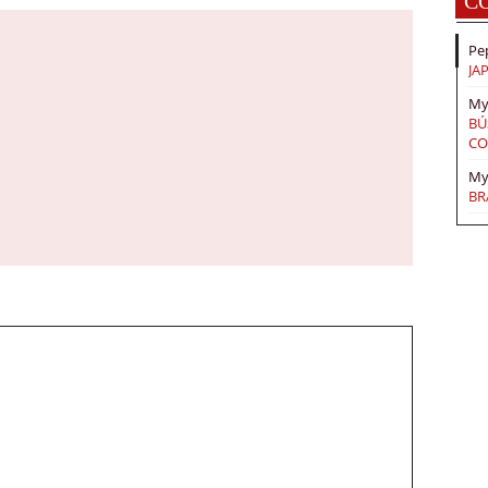
C
Pe
JA
My
BÚ
CO
My
BR