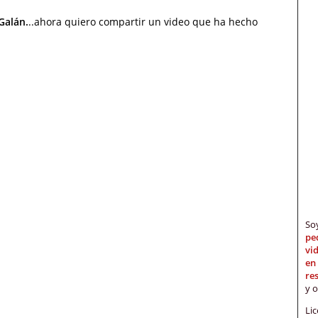
Galán.
..ahora quiero compartir un video que ha hecho
S
pe
vi
en
re
y 
Li