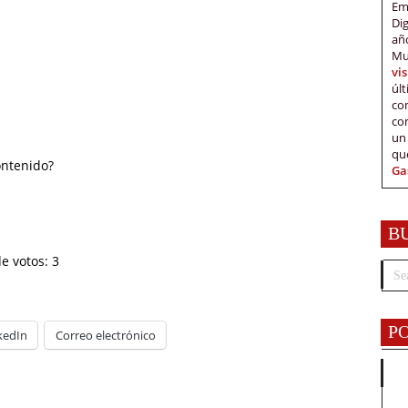
Em
Di
añ
Mu
vi
úl
c
co
un
qu
ontenido?
Ga
B
de votos:
3
P
kedIn
Correo electrónico