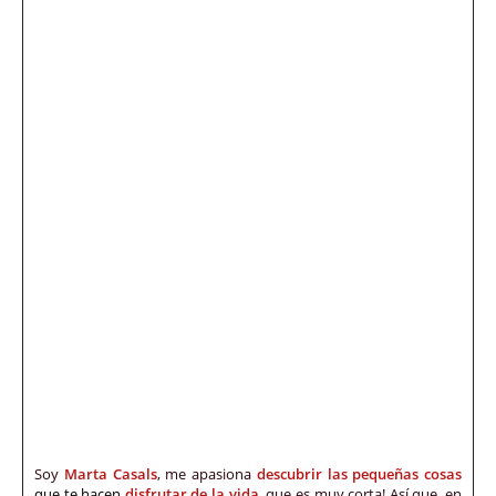
Soy
Marta Casals
, me apasiona
descubrir las pequeñas cosas
que te hacen
disfrutar de la vida
,
que es muy corta! Así que, en