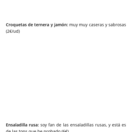
Croquetas de ternera y jamón:
muy muy caseras y sabrosas
(2€/ud)
Ensaladilla rusa:
soy fan de las ensaladillas rusas, y está es
de las tops que he probado (6€)