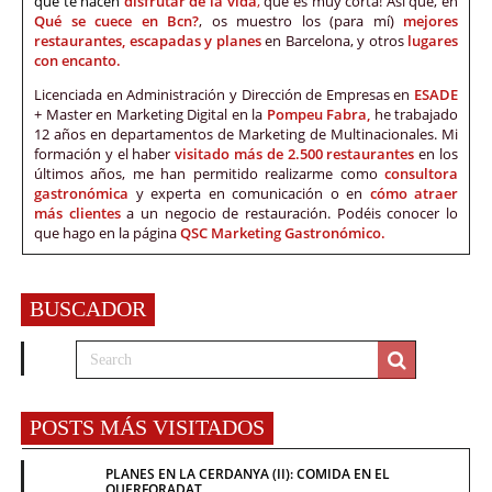
que te hacen
disfrutar de la vida
,
que es muy corta! Así que, en
Qué se cuece en Bcn?
, os muestro los (para mí)
mejores
restaurantes, escapadas y planes
en Barcelona, y otros
lugares
con encanto.
Licenciada en Administración y Dirección de Empresas en
ESADE
+ Master en Marketing Digital en la
Pompeu Fabra,
he trabajado
12 años en departamentos de Marketing de Multinacionales. Mi
formación y el haber
visitado más de 2.500 restaurantes
en los
últimos años, me han permitido realizarme como
consultora
gastronómica
y experta en comunicación o en
cómo atraer
más clientes
a un negocio de restauración. Podéis conocer lo
que hago en la página
QSC Marketing Gastronómico.
BUSCADOR
POSTS MÁS VISITADOS
PLANES EN LA CERDANYA (II): COMIDA EN EL
QUERFORADAT