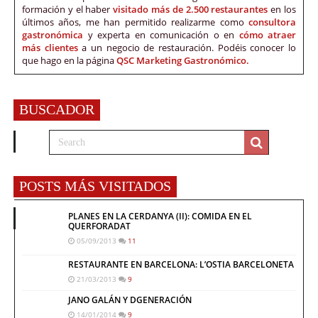
formación y el haber
visitado más de 2.500 restaurantes
en los
últimos años, me han permitido realizarme como
consultora
gastronómica
y experta en comunicación o en
cómo atraer
más clientes
a un negocio de restauración. Podéis conocer lo
que hago en la página
QSC Marketing Gastronómico.
BUSCADOR
POSTS MÁS VISITADOS
PLANES EN LA CERDANYA (II): COMIDA EN EL
QUERFORADAT
05/09/2013
11
RESTAURANTE EN BARCELONA: L’OSTIA BARCELONETA
21/03/2013
9
JANO GALÁN Y DGENERACIÓN
14/01/2014
9