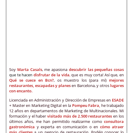
Soy
Marta Casals
, me apasiona
descubrir las pequeñas cosas
que te hacen
disfrutar de la vida
,
que es muy corta! Así que, en
Qué se cuece en Bcn?
, os muestro los (para mí)
mejores
restaurantes, escapadas y planes
en Barcelona, y otros
lugares
con encanto.
Licenciada en Administración y Dirección de Empresas en
ESADE
+ Master en Marketing Digital en la
Pompeu Fabra,
he trabajado
12 años en departamentos de Marketing de Multinacionales. Mi
formación y el haber
visitado más de 2.500 restaurantes
en los
últimos años, me han permitido realizarme como
consultora
gastronómica
y experta en comunicación o en
cómo atraer
más clientes
a un negocio de restauración. Podéis conocer lo