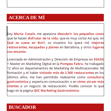
ACERCA DE MÍ
Soy
Marta Casals
, me apasiona
descubrir las pequeñas cosas
que te hacen
disfrutar de la vida
,
que es muy corta! Así que, en
Qué se cuece en Bcn?
, os muestro los (para mí)
mejores
restaurantes, escapadas y planes
en Barcelona, y otros
lugares
con encanto.
Licenciada en Administración y Dirección de Empresas en
ESADE
+ Master en Marketing Digital en la
Pompeu Fabra,
he trabajado
12 años en departamentos de Marketing de Multinacionales. Mi
formación y el haber
visitado más de 2.500 restaurantes
en los
últimos años, me han permitido realizarme como
consultora
gastronómica
y experta en comunicación o en
cómo atraer más
clientes
a un negocio de restauración. Podéis conocer lo que
hago en la página
QSC Marketing Gastronómico.
BUSCADOR