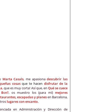
oy
Marta Casals
, me apasiona
descubrir las
queñas cosas
que te hacen
disfrutar de la
da
,
que es muy corta! Así que, en
Qué se cuece
 Bcn?
, os muestro los (para mí)
mejores
staurantes, escapadas y planes
en Barcelona,
otros
lugares con encanto.
cenciada en Administración y Dirección de