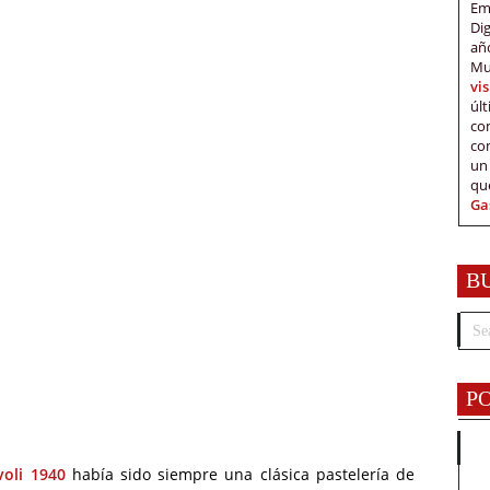
Em
Di
añ
Mu
vi
úl
c
co
un
qu
Ga
B
P
voli 1940
había sido siempre una clásica pastelería de