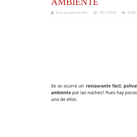
AMBIENTE
Qué se cuece en Bcn
10/11/2016
5,685
Se os ocurre un
restaurante fácil, poliva
ambiente
por las noches? Pues hay poco
uno de ellos.