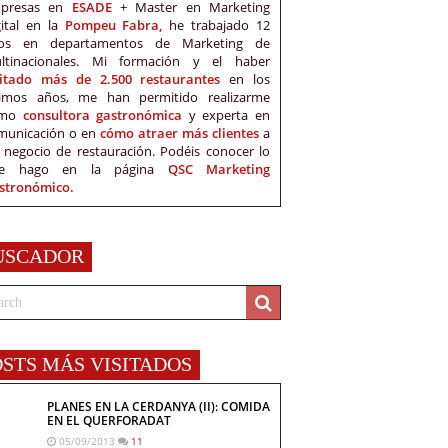
presas en
ESADE
+ Master en Marketing
gital en la
Pompeu Fabra,
he trabajado 12
os en departamentos de Marketing de
ltinacionales. Mi formación y el haber
sitado más de 2.500 restaurantes
en los
timos años, me han permitido realizarme
omo
consultora gastronómica
y experta en
municación o en
cómo atraer más clientes
a
 negocio de restauración. Podéis conocer lo
e hago en la página
QSC Marketing
stronómico.
USCADOR
OSTS MÁS VISITADOS
PLANES EN LA CERDANYA (II): COMIDA
EN EL QUERFORADAT
05/09/2013
11