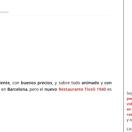
 Views
lente,
con
buenos precios,
y sobre todo
animado
y
con
s en
Barcelona
, pero el
nuevo
Restaurante Tivoli 1940
es
S
pe
vi
en
re
y 
Li