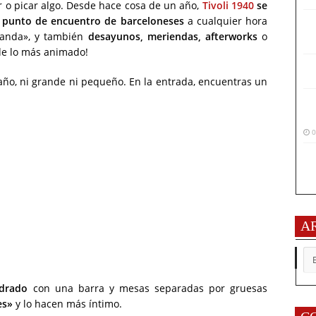
 o picar algo. Desde hace cosa de un año,
Tivoli 1940
se
n
punto de encuentro de barceloneses
a cualquier hora
anda», y también
desayunos, meriendas,
afterworks
o
e lo más animado!
ño, ni grande ni pequeño. En la entrada, encuentras un
0
A
AR
drado
con una barra y mesas separadas por gruesas
es»
y lo hacen más íntimo.