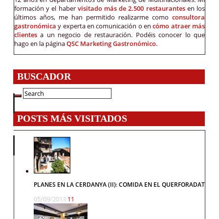
formación y el haber
visitado más de 2.500 restaurantes
en los
últimos años, me han permitido realizarme como
consultora
gastronómica
y experta en comunicación o en
cómo atraer más
clientes
a un negocio de restauración. Podéis conocer lo que
hago en la página
QSC Marketing Gastronómico.
BUSCADOR
POSTS MÁS VISITADOS
PLANES EN LA CERDANYA (II): COMIDA EN EL QUERFORADAT
05/09/2013
11