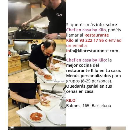
Si queréis más info. sobre
Chef en casa by Kilo
, podéis
llamar al
Restaurante
Kilo
al
93 222 17 95
o enviad
un email a
in
fo@kilorestaurante.com.
Chef en casa by Kilo:
la
mejor cocina del
restaurante Kilo en tu casa.
Menús personalizados
para
grupos (8-25 personas).
Quedarás genial en tus
cenas en casa!
KILO
Balmes, 165. Barcelona