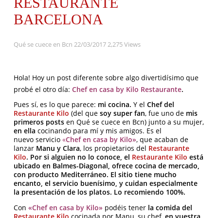
RESTAURANTE
BARCELONA
Qué se cuece en Bcn
22/03/2017
2,275 Views
Hola! Hoy un post diferente sobre algo divertidísimo que
probé el otro día:
Chef en casa by Kilo Restaurante
.
Pues sí, es lo que parece:
mi cocina.
Y el
Chef del
Restaurante Kilo
(del que
soy super fan
, fue uno de
mis
primeros posts
en Qué se cuece en Bcn) junto a su mujer,
en ella
cocinando para mí y mis amigos. Es el
nuevo servicio
«
Chef en casa by Kilo»
, que acaban de
lanzar
Manu y Clara
, los propietarios del
Restaurante
Kilo
. Por si alguien no lo conoce, el
Restaurante Kilo
está
ubicado en Balmes-Diagonal, ofrece cocina de mercado,
con producto Mediterráneo. El sitio tiene mucho
encanto, el servicio buenísimo, y cuidan especialmente
la presentación de los platos. Lo recomiendo 100%.
Con
«Chef en casa by Kilo»
podéis tener
la comida del
Restaurante Kilo
cocinada por Manu, su chef,
en vuestra