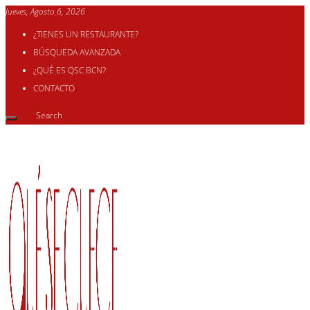
Jueves, Agosto 6, 2026
¿TIENES UN RESTAURANTE?
BÚSQUEDA AVANZADA
¿QUÉ ES QSC BCN?
CONTACTO