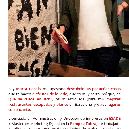
Soy
Marta Casals
, me apasiona
descubrir las pequeñas cosas
que te hacen
disfrutar de la vida
,
que es muy corta! Así que, en
Qué se cuece en Bcn?
, os muestro los (para mí)
mejores
restaurantes, escapadas y planes
en Barcelona, y otros
lugares
con encanto.
Licenciada en Administración y Dirección de Empresas en
ESADE
+ Master en Marketing Digital en la
Pompeu Fabra,
he trabajado
12 años en departamentos de Marketing de Multinacionales. Mi