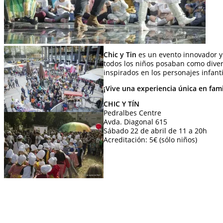
Chic y Tin
es un evento innovador 
todos los niños posaban como dive
inspirados en los personajes infan
¡Vive una experiencia única en fami
CHIC Y TÍN
Pedralbes Centre
Avda. Diagonal 615
Sábado 22 de abril de 11 a 20h
Acreditación: 5€ (sólo niños)