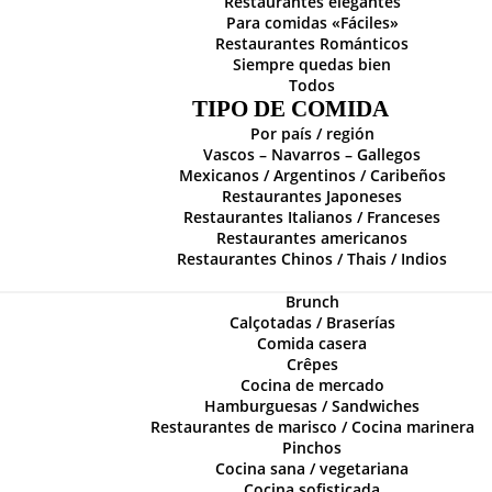
Restaurantes elegantes
Para comidas «Fáciles»
Restaurantes Románticos
Siempre quedas bien
Todos
TIPO DE COMIDA
Por país / región
Vascos – Navarros – Gallegos
Mexicanos / Argentinos / Caribeños
Restaurantes Japoneses
Restaurantes Italianos / Franceses
Restaurantes americanos
Restaurantes Chinos / Thais / Indios
Brunch
Calçotadas / Braserías
Comida casera
Crêpes
Cocina de mercado
Hamburguesas / Sandwiches
Restaurantes de marisco / Cocina marinera
Pinchos
Cocina sana / vegetariana
Cocina sofisticada