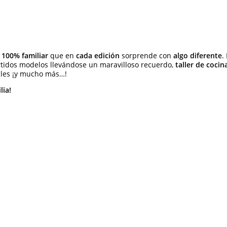
y
100% familiar
que en
cada edición
sorprende con
algo diferente
.
rtidos modelos llevándose un maravilloso recuerdo,
taller de cocin
tiles ¡y mucho más…!
lia!