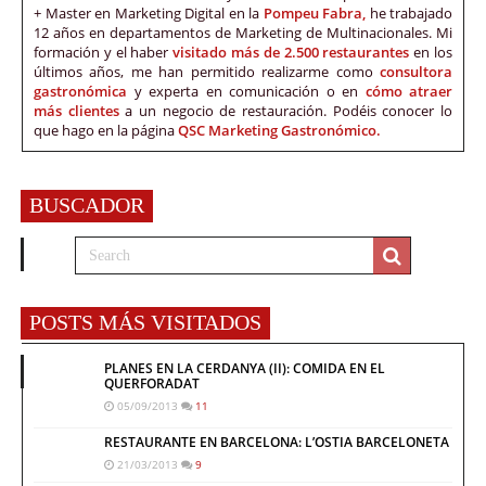
+ Master en Marketing Digital en la
Pompeu Fabra,
he trabajado
12 años en departamentos de Marketing de Multinacionales. Mi
formación y el haber
visitado más de 2.500 restaurantes
en los
últimos años, me han permitido realizarme como
consultora
gastronómica
y experta en comunicación o en
cómo atraer
más clientes
a un negocio de restauración. Podéis conocer lo
que hago en la página
QSC Marketing Gastronómico.
BUSCADOR
POSTS MÁS VISITADOS
PLANES EN LA CERDANYA (II): COMIDA EN EL
QUERFORADAT
05/09/2013
11
RESTAURANTE EN BARCELONA: L’OSTIA BARCELONETA
21/03/2013
9