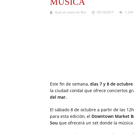
MÚSICA
Qué se cuece en Bcn
05/10/2017
1,164
Este fin de semana,
días 7 y 8 de octubre
la ciudad condal que ofrece conciertos gr
del mar.
El sábado 8 de octubre a partir de las 12
para esta edición, el
Downtown Market B
Sou
que ofrecerá un set donde la música 