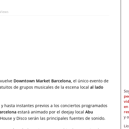
 Views
vuelve
Downtown Market Barcelona,
el único evento de
atuitos de grupos musicales de la escena local
al lado
S
pe
vi
h y hasta instantes previos a los conciertos programados
en
re
arcelona
estará animado por el deejay local
Abu
y 
House y Disco serán las principales fuentes de sonido.
Li