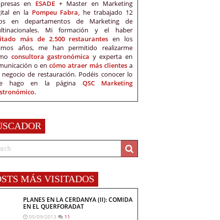
presas en
ESADE
+ Master en Marketing
gital en la
Pompeu Fabra,
he trabajado 12
os en departamentos de Marketing de
ltinacionales. Mi formación y el haber
sitado más de 2.500 restaurantes
en los
timos años, me han permitido realizarme
omo
consultora gastronómica
y experta en
municación o en
cómo atraer más clientes
a
 negocio de restauración. Podéis conocer lo
e hago en la página
QSC Marketing
stronómico.
USCADOR
OSTS MÁS VISITADOS
PLANES EN LA CERDANYA (II): COMIDA
EN EL QUERFORADAT
05/09/2013
11