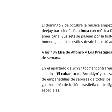
El domingo 9 de octubre la música empezar
deejay barcelonés
Pau Roca
con música Di
americana. Sus sets se pasean por la hist
homenaje a estos estilos desde hace 10 a
A las 18h
Elsa de Alfonso y Los Prestigio
de semana.
En el apartado de
Street Food
encontrarem
salados,
‘El cubanito de Brooklyn’
y sus s
de empanadillas de sabores de todos los
gastronomía de fusión brasileña de
‘Indí
especiales.