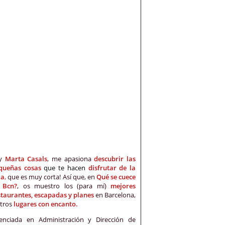
oy
Marta Casals
, me apasiona
descubrir las
queñas cosas
que te hacen
disfrutar de la
da
,
que es muy corta! Así que, en
Qué se cuece
 Bcn?
, os muestro los (para mí)
mejores
staurantes, escapadas y planes
en Barcelona,
otros
lugares con encanto.
cenciada en Administración y Dirección de