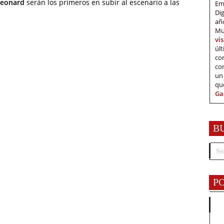
leonard
serán los primeros en subir al escenario a las
Em
Di
añ
Mu
vi
úl
c
co
un
qu
Ga
B
P