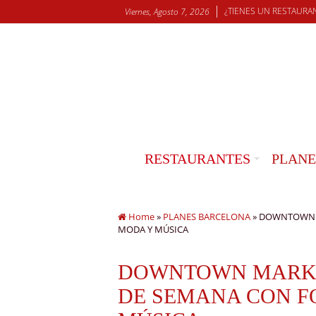
¿TIENES UN RESTAURA
Viernes, Agosto 7, 2026
RESTAURANTES
PLANE
Home
»
PLANES BARCELONA
»
DOWNTOWN M
MODA Y MÚSICA
DOWNTOWN MARKE
DE SEMANA CON F