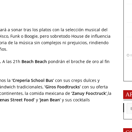
á a sonar tras los platos con la selección musical del
sco, Funk o Boogie, pero sobretodo House de influencia
oria de la música sin complejos ni prejuicios, rindiendo
ños.
0
s.
A las 21h
Beach Beach
pondrán el broche de oro al fin
os la
‘Creperia School Bus’
con sus creps dulces y
ándwich tradicionales,
‘Giros Foodtrucks’
con su oferta
 continentes, la comida mexicana de
‘Zanuy Fooctruck’,
la
A
genas Street Food’
y
‘Jean Bean’
y sus cocktails
AR