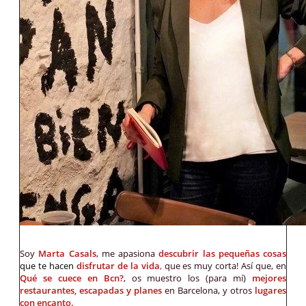
Soy
Marta Casals
, me apasiona
descubrir las pequeñas cosas
que te hacen
disfrutar de la vida
,
que es muy corta! Así que, en
Qué se cuece en Bcn?
, os muestro los (para mí)
mejores
restaurantes, escapadas y planes
en Barcelona, y otros
lugares
con encanto.