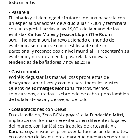
todo un arte.
• Pasarela
El sábado y el domingo disfrutaréis de una pasarela con
un especial bañadores de
A dúo
a las 17,30h y terminará
con un especial novias a las 19,00h de la mano de los
estilistas
Carlos Moles y Jessica Llopis (The Room
304).
The Room 304, ha revolucionado el mundo del
estilismo asentándose como estilista de élite en
Barcelona y reconocidos a nivel mundial… Presentarán su
estilismo y mostrarán en la pasarela las nuevas
tendencias de bañadores y novias 2018
• Gastronomía
Podréis degustar las maravillosas propuestas de
desayunos, aperitivos y comida para todos los gustos.
Quesos de
Formatges Montbrú
frescos, tiernos,
semicurados, curados… sobretodo de cabra, pero también
de búfala, de vaca y de oveja.. de todo!
• Colaboraciones con ONGs
En esta edición, Zoco BCN apoyará a la
Fundación Mitri,
implicada con los más necesitados en diferentes lugares
del mundo, con fantásticos trabajos de artesanía y a
Karuna
cuya misión es promover la formación de adultos,
en concreto de las mujeres, para que puedan generar sus