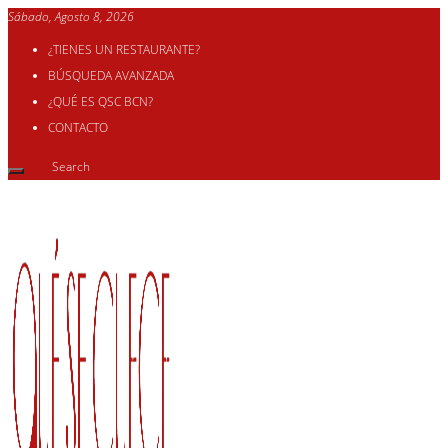
Sábado, Agosto 8, 2026
¿TIENES UN RESTAURANTE?
BÚSQUEDA AVANZADA
¿QUÉ ES QSC BCN?
CONTACTO