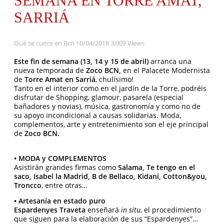
SEMANA EN TORRE AMAT,
SARRIÁ
Qué se cuece en Bcn
10/04/2018
3,009 Views
Este fin de semana (13, 14 y 15 de abril)
arranca una
nueva temporada de
Zoco BCN,
en el Palacete Modernista
de
Torre Amat en Sarriá
, chulísimo!
Tanto en el interior como en el jardín de la Torre, podréis
disfrutar de Shopping, glamour, pasarela (especial
bañadores y novias), música, gastronomía y como no de
su apoyo incondicional a causas solidarias. Moda,
complementos, arte y entretenimiento son el eje principal
de
Zoco BCN.
• MODA y COMPLEMENTOS
Asistirán grandes firmas como
Salama, Te tengo en el
saco, Isabel la Madrid, B de Bellaco, Kidani, Cotton&you,
Troncco
, entre otras…
• Artesanía en estado puro
Espardenyes Traveta
enseñará
in situ
, el procedimiento
que siguen para la elaboración de sus “Espardenyes”…