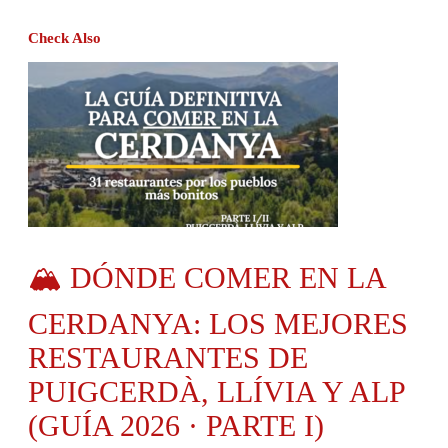
Check Also
🏔️ DÓNDE COMER EN LA
CERDANYA: LOS MEJORES
RESTAURANTES DE
PUIGCERDÀ, LLÍVIA Y ALP
(GUÍA 2026 · PARTE I)