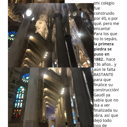
(mi colegio
fue
construido
por él), o por
qué, pero me
encanta!
Para los que
no lo sepáis,
la primera
piedra se
puso en
1882.
. hace
136 años.. y
aún le falta
BASTANTE
para que
finalice su
construcción!
Gaudí ya
sabía que no
iba a ver
finalizada su
obra, así que
dejó todo
tipo de