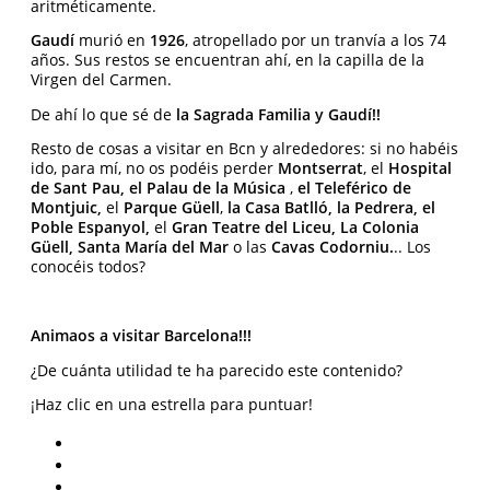
aritméticamente.
Gaudí
murió en
1926
, atropellado por un tranvía a los 74
años. Sus restos se encuentran ahí, en la capilla de la
Virgen del Carmen.
De ahí lo que sé de
la Sagrada Familia y Gaudí!!
Resto de cosas a visitar en Bcn y alrededores: si no habéis
ido, para mí, no os podéis perder
Montserrat
, el
Hospital
de Sant Pau, el Palau de la Música
,
el Teleférico de
Montjuic,
el
Parque Güell
,
la Casa Batlló,
la Pedrera,
el
Poble Espanyol,
el
Gran Teatre del Liceu,
La Colonia
Güell, Santa María del Mar
o las
Cavas Codorniu.
.. Los
conocéis todos?
Animaos a visitar Barcelona!!!
¿De cuánta utilidad te ha parecido este contenido?
¡Haz clic en una estrella para puntuar!