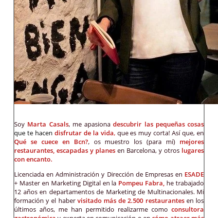
Soy
Marta Casals
, me apasiona
descubrir las pequeñas cosas
que te hacen
disfrutar de la vida
,
que es muy corta! Así que, en
Qué se cuece en Bcn?
, os muestro los (para mí)
mejores
restaurantes, escapadas y planes
en Barcelona, y otros
lugares
con encanto.
Licenciada en Administración y Dirección de Empresas en
ESADE
+ Master en Marketing Digital en la
Pompeu Fabra,
he trabajado
12 años en departamentos de Marketing de Multinacionales. Mi
formación y el haber
visitado más de 2.500 restaurantes
en los
últimos años, me han permitido realizarme como
consultora
gastronómica
y experta en comunicación o en
cómo atraer más