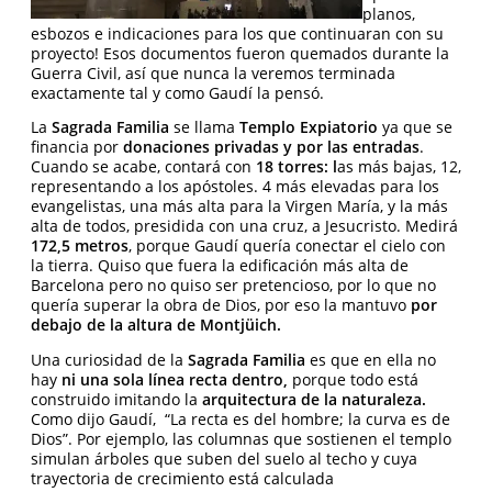
planos,
esbozos e indicaciones para los que continuaran con su
proyecto! Esos documentos fueron quemados durante la
Guerra Civil, así que nunca la veremos terminada
exactamente tal y como Gaudí la pensó.
La
Sagrada Familia
se llama
Templo Expiatorio
ya que se
financia por
donaciones privadas y por las entradas
.
Cuando se acabe, contará con
18 torres: l
as más bajas, 12,
representando a los apóstoles. 4 más elevadas para los
evangelistas, una más alta para la Virgen María, y la más
alta de todos, presidida con una cruz, a Jesucristo. Medirá
172,5 metros
, porque Gaudí quería conectar el cielo con
la tierra. Quiso que fuera la edificación más alta de
Barcelona pero no quiso ser pretencioso, por lo que no
quería superar la obra de Dios, por eso la mantuvo
por
debajo de la altura de Montjüich.
Una curiosidad de la
Sagrada Familia
es que en ella no
hay
ni una sola línea recta dentro,
porque todo está
construido imitando la
arquitectura de la naturaleza.
Como dijo Gaudí, “La recta es del hombre; la curva es de
Dios”. Por ejemplo, las columnas que sostienen el templo
simulan árboles que suben del suelo al techo y cuya
trayectoria de crecimiento está calculada