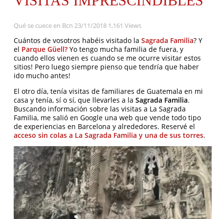
VISITAS IMPRESCINDIBLES
Qué se cuece en Bcn
23/11/2018
1,161 Views
Cuántos de vosotros habéis visitado la
Sagrada Familia
? Y
el
Parque Güell?
Yo tengo mucha familia de fuera, y
cuando ellos vienen es cuando se me ocurre visitar estos
sitios! Pero luego siempre pienso que tendría que haber
ido mucho antes!
El otro día, tenía visitas de familiares de Guatemala en mi
casa y tenía, sí o sí, que llevarles a la
Sagrada Familia
.
Buscando información sobre las visitas a La Sagrada
Familia, me salió en Google una web que vende todo tipo
de experiencias en Barcelona y alrededores. Reservé el
acceso sin colas a La Sagrada Familia y una de sus torres
.