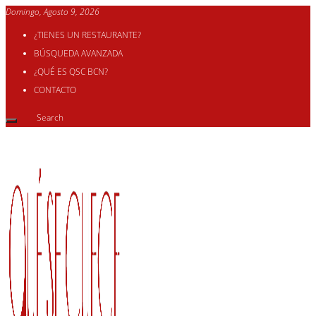
Domingo, Agosto 9, 2026
¿TIENES UN RESTAURANTE?
BÚSQUEDA AVANZADA
¿QUÉ ES QSC BCN?
CONTACTO