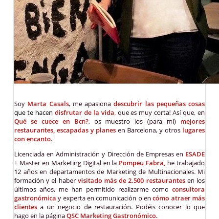
Soy
Marta Casals
, me apasiona
descubrir las pequeñas cosas
que te hacen
disfrutar de la vida
,
que es muy corta! Así que, en
Qué se cuece en Bcn?
, os muestro los (para mí)
mejores
restaurantes, escapadas y planes
en Barcelona, y otros
lugares
con encanto.
Licenciada en Administración y Dirección de Empresas en
ESADE
+ Master en Marketing Digital en la
Pompeu Fabra,
he trabajado
12 años en departamentos de Marketing de Multinacionales. Mi
formación y el haber
visitado más de 2.500 restaurantes
en los
últimos años, me han permitido realizarme como
consultora
gastronómica
y experta en comunicación o en
cómo atraer más
clientes
a un negocio de restauración. Podéis conocer lo que
hago en la página
QSC Marketing Gastronómico.