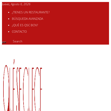
Jueves, Agosto 6, 2026
¿TIENES UN RESTAURANTE?
BÚSQUEDA AVANZADA
¿QUÉ ES QSC BCN?
CONTACTO