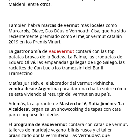
Maidenii entre otros.
También habrá
marcas de vermut
más
locales
como
Murcarols, Olave, Dos Déus o Vermouth Cisa, que ha sido
recientemente premiado como el mejor vermut catalán
2019 en los Premis Vinari.
La
gastronomía
de
Vadevermut
contará con las top
patatas bravas de la Bodega La Palma, las croquetas de
Eduard Olivé, las empanadas gallegas de Ego Galego, las
raclettes de Can Luc o los tramezzini del Bar Il
Tramezzino.
Matías Jurisich, el elaborador del vermut Pichincha,
vendrá desde Argentina
para dar una charla sobre cómo
se está viviendo el resurgir del vermut en su país.
Además, la aspirante de
Masterchef 6, Sofía Jiménez ‘La
Alcaldesa’,
organiza un showcooking de tapas con cata
para chuparse los dedos.
El
programa de Vadevermut
contará con catas de vermut,
talleres de maridaje vegano, blinis rusos y el taller
organizado por la vermutería ‘Las Vermudas’, que