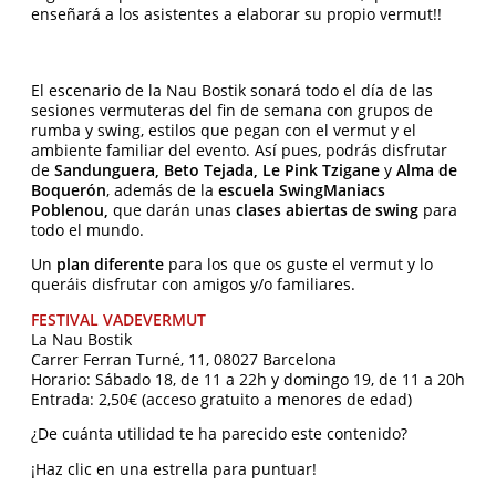
enseñará a los asistentes a elaborar su propio vermut!!
El escenario de la Nau Bostik sonará todo el día de las
sesiones vermuteras del fin de semana con grupos de
rumba y swing, estilos que pegan con el vermut y el
ambiente familiar del evento. Así pues, podrás disfrutar
de
Sandunguera, Beto Tejada, Le Pink Tzigane
y
Alma de
Boquerón
, además de la
escuela SwingManiacs
Poblenou,
que darán unas
clases abiertas de swing
para
todo el mundo.
Un
plan diferente
para los que os guste el vermut y lo
queráis disfrutar con amigos y/o familiares.
FESTIVAL VADEVERMUT
La Nau Bostik
Carrer Ferran Turné, 11, 08027 Barcelona
Horario: Sábado 18, de 11 a 22h y domingo 19, de 11 a 20h
Entrada: 2,50€ (acceso gratuito a menores de edad)
¿De cuánta utilidad te ha parecido este contenido?
¡Haz clic en una estrella para puntuar!