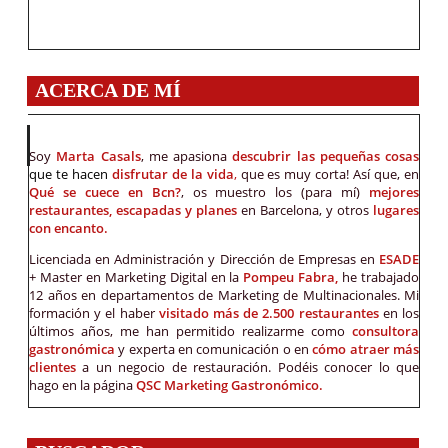
ACERCA DE MÍ
Soy
Marta Casals
, me apasiona
descubrir las pequeñas cosas
que te hacen
disfrutar de la vida
,
que es muy corta! Así que, en
Qué se cuece en Bcn?
, os muestro los (para mí)
mejores
restaurantes, escapadas y planes
en Barcelona, y otros
lugares
con encanto.
Licenciada en Administración y Dirección de Empresas en
ESADE
+ Master en Marketing Digital en la
Pompeu Fabra,
he trabajado
12 años en departamentos de Marketing de Multinacionales. Mi
formación y el haber
visitado más de 2.500 restaurantes
en los
últimos años, me han permitido realizarme como
consultora
gastronómica
y experta en comunicación o en
cómo atraer más
clientes
a un negocio de restauración. Podéis conocer lo que
hago en la página
QSC Marketing Gastronómico.