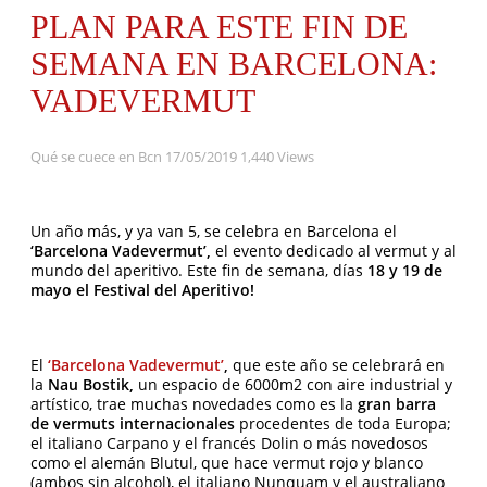
PLAN PARA ESTE FIN DE
SEMANA EN BARCELONA:
VADEVERMUT
Qué se cuece en Bcn
17/05/2019
1,440 Views
Un año más, y ya van 5, se celebra en Barcelona el
‘Barcelona Vadevermut’,
el evento dedicado al vermut y al
mundo del aperitivo. Este fin de semana, días
18 y 19 de
mayo el Festival del Aperitivo!
El
‘Barcelona Vadevermut’
,
que este año se celebrará en
la
Nau Bostik,
un espacio de 6000m2 con aire industrial y
artístico, trae muchas novedades como es la
gran barra
de vermuts internacionales
procedentes de toda Europa;
el italiano Carpano y el francés Dolin o más novedosos
como el alemán Blutul, que hace vermut rojo y blanco
(ambos sin alcohol), el italiano Nunquam y el australiano