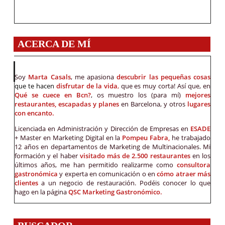
ACERCA DE MÍ
Soy
Marta Casals
, me apasiona
descubrir las pequeñas cosas
que te hacen
disfrutar de la vida
,
que es muy corta! Así que, en
Qué se cuece en Bcn?
, os muestro los (para mí)
mejores
restaurantes, escapadas y planes
en Barcelona, y otros
lugares
con encanto.
Licenciada en Administración y Dirección de Empresas en
ESADE
+ Master en Marketing Digital en la
Pompeu Fabra,
he trabajado
12 años en departamentos de Marketing de Multinacionales. Mi
formación y el haber
visitado más de 2.500 restaurantes
en los
últimos años, me han permitido realizarme como
consultora
gastronómica
y experta en comunicación o en
cómo atraer más
clientes
a un negocio de restauración. Podéis conocer lo que
hago en la página
QSC Marketing Gastronómico.