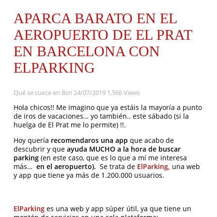
APARCA BARATO EN EL
AEROPUERTO DE EL PRAT
EN BARCELONA CON
ELPARKING
Qué se cuece en Bcn
24/07/2019
1,566 Views
Hola chicos!! Me imagino que ya estáis la mayoría a punto
de iros de vacaciones… yo también.. este sábado (si la
huelga de El Prat me lo permite) !!.
Hoy quería
recomendaros una app
que acabo de
descubrir y que
ayuda MUCHO a la hora de buscar
parking
(en este caso, que es lo que a mí me interesa
más…
en el aeropuerto).
Se trata de
ElParking,
una web
y app que tiene ya más de 1.200.000 usuarios.
ElParking
es una web y app súper útil, ya que tiene un