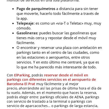
montón de servicios en una sola plataforma:
Pago de parquímetros
a distancia para sin tener
que moverte, hacerlo todo fácilmente a través de
la app.
Telepeaje:
es como un «via-T o Teletac» muy, muy
cómodo.
Gasolineras:
puedes buscar las gasolineras que
tienes más cerca y repostar desde el móvil muy
fácilmente.
O encontrar y reservar una plaza con antelación en
parkings tanto en el centro de las ciudades, como
en las estaciones o aeropuertos, entre otros
servicios. Y en esto último me centraré, ya que es
lo que me ha parecido más interesante de todo.
Con
ElParking
,
podrás
reservar desde el móvil en
parkings con diferentes servicios en el aeropuerto de
Barcelona El Prat
muy
fácilmente
y
al mejor
precio,
ahorrándote así las prisas de última hora el día de
tu vuelo. Además, en el momento que haces la reserva,
podrás elegir entre: parkings oficiales de AENA, parkings
con servicio de traslado a la terminal o parkings con
servicio de aparcacoches… o
parkings de larga estancia
,