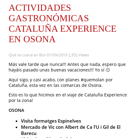
ACTIVIDADES
GASTRONÓMICAS
CATALUÑA EXPERIENCE
EN OSONA
Qué se cuece en Bcn
01/09/2019
2,352 Views
Más vale tarde que nunca!!! Antes que nada, espero que
hayáis pasado unas buenas vacaciones!!! Yo sí 🙂
Aquí sigo, y casi acabo, con planes #quemolan por
Cataluña, esta vez en las comarcas de Osona.
Esto es lo que hicimos en el viaje de Cataluña Experience
por la zona!
OSONA
Visita formatges Espinelves
Mercado de Vic con Albert de Ca l’U i Gil de El
Barecu