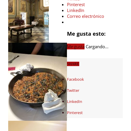
Pinterest
LinkedIn
Correo electrónico
Me gusta esto:
Me gusta
Cargando...
SHARE
Facebook
Twitter
LinkedIn
Pinterest