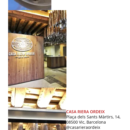
CASA RIERA ORDEIX
Plaça dels Sants Màrtirs, 14,
08500 Vic, Barcelona
@casarieraordeix