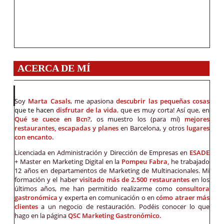
ACERCA DE MÍ
Soy
Marta Casals
, me apasiona
descubrir las pequeñas cosas
que te hacen
disfrutar de la vida
,
que es muy corta! Así que, en
Qué se cuece en Bcn?
, os muestro los (para mí)
mejores
restaurantes, escapadas y planes
en Barcelona, y otros
lugares
con encanto.
Licenciada en Administración y Dirección de Empresas en
ESADE
+ Master en Marketing Digital en la
Pompeu Fabra,
he trabajado
12 años en departamentos de Marketing de Multinacionales. Mi
formación y el haber
visitado más de 2.500 restaurantes
en los
últimos años, me han permitido realizarme como
consultora
gastronómica
y experta en comunicación o en
cómo atraer más
clientes
a un negocio de restauración. Podéis conocer lo que
hago en la página
QSC Marketing Gastronómico.