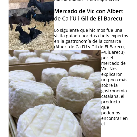
Mercado de Vic con Albert
de Ca l’U i Gil de El Barecu
Lo siguiente que hicimos fue una
visita guiada por dos chefs expertos
en la gastronomía de la comarca
(Albert de Ca l’U y Gil de El Barecu,
@ElBarecu),
por el
mercado de
Vic. Nos
explicaron
un poco más
sobre la
gastronomía
catalana, el
producto
que
podemos
encontrar en
el