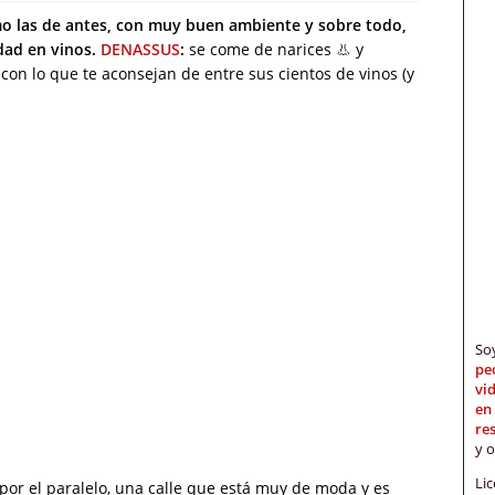
 las de antes, con muy buen ambiente y sobre todo,
edad en vinos.
DENASSUS
:
se come de narices 👃 y
on lo que te aconsejan de entre sus cientos de vinos (y
S
pe
vi
en
re
y 
Li
 por el paralelo, una calle que está muy de moda y es