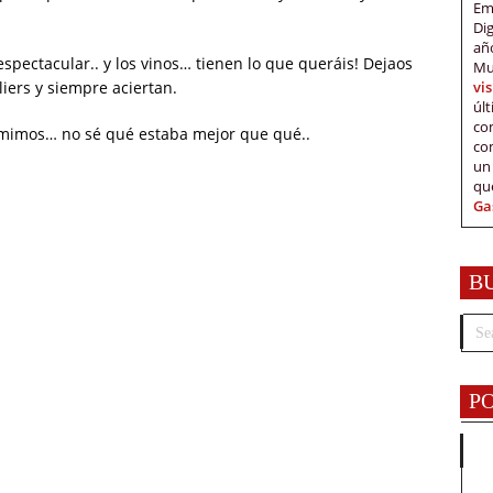
Em
Di
añ
espectacular.. y los vinos… tienen lo que queráis! Dejaos
Mu
vi
ers y siempre aciertan.
úl
c
omimos… no sé qué estaba mejor que qué..
co
un
qu
Ga
B
P