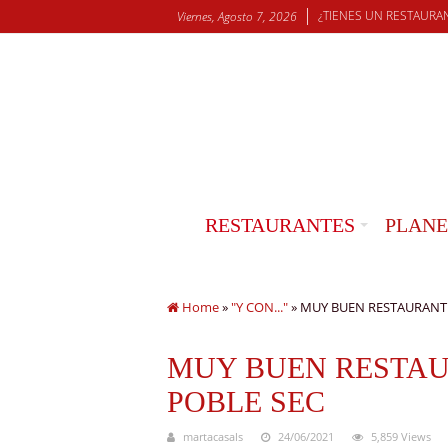
¿TIENES UN RESTAURA
Viernes, Agosto 7, 2026
RESTAURANTES
PLANE
Home
»
"Y CON..."
»
MUY BUEN RESTAURANTE
MUY BUEN RESTAU
POBLE SEC
martacasals
24/06/2021
5,859 Views