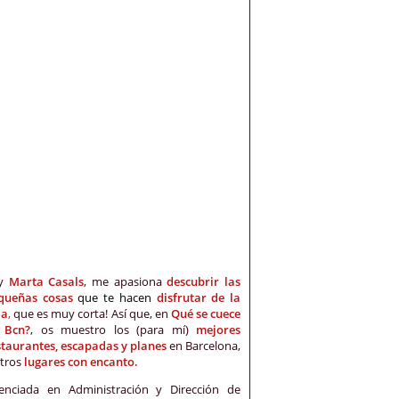
oy
Marta Casals
, me apasiona
descubrir las
queñas cosas
que te hacen
disfrutar de la
da
,
que es muy corta! Así que, en
Qué se cuece
 Bcn?
, os muestro los (para mí)
mejores
staurantes, escapadas y planes
en Barcelona,
otros
lugares con encanto.
cenciada en Administración y Dirección de