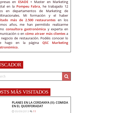
presas en
ESADE
+ Master en Marketing
gital en la
Pompeu Fabra,
he trabajado 12
os en departamentos de Marketing de
ltinacionales. Mi formación y el haber
sitado más de 2.500 restaurantes
en los
timos años, me han permitido realizarme
omo
consultora gastronómica
y experta en
municación o en
cómo atraer más clientes
a
 negocio de restauración. Podéis conocer lo
e hago en la página
QSC Marketing
stronómico.
USCADOR
OSTS MÁS VISITADOS
PLANES EN LA CERDANYA (II): COMIDA
EN EL QUERFORADAT
05/09/2013
11