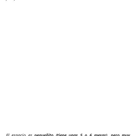
El espacio es
pequeñito (tiene unas 5 o 6 mesas), pero muy