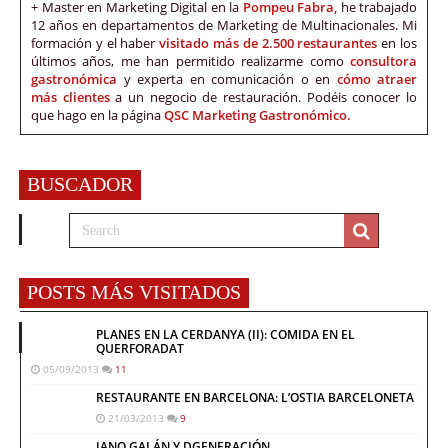
+ Master en Marketing Digital en la
Pompeu Fabra,
he trabajado
12 años en departamentos de Marketing de Multinacionales. Mi
formación y el haber
visitado más de 2.500 restaurantes
en los
últimos años, me han permitido realizarme como
consultora
gastronómica
y experta en comunicación o en
cómo atraer
más clientes
a un negocio de restauración. Podéis conocer lo
que hago en la página
QSC Marketing Gastronómico.
BUSCADOR
POSTS MÁS VISITADOS
PLANES EN LA CERDANYA (II): COMIDA EN EL
QUERFORADAT
05/09/2013
11
RESTAURANTE EN BARCELONA: L’OSTIA BARCELONETA
21/03/2013
9
JANO GALÁN Y DGENERACIÓN