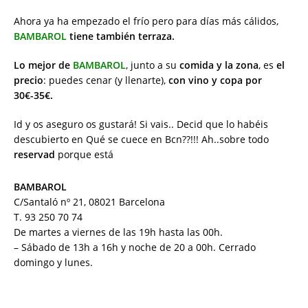
Ahora ya ha empezado el frío pero para días más cálidos,
BAMBAROL
tiene también terraza.
Lo mejor de
BAMBAROL
, junto a su
comida y la zona
, es
el
precio
: puedes cenar (y llenarte),
con vino y copa por
30€-35€.
Id y os aseguro os gustará! Si vais.. Decid que lo habéis
descubierto en Qué se cuece en Bcn??!!! Ah..sobre todo
reservad
porque está
BAMBAROL
C/Santaló nº 21, 08021 Barcelona
T. 93 250 70 74
De martes a viernes de las 19h hasta las 00h.
– Sábado de 13h a 16h y noche de 20 a 00h. Cerrado
domingo y lunes.