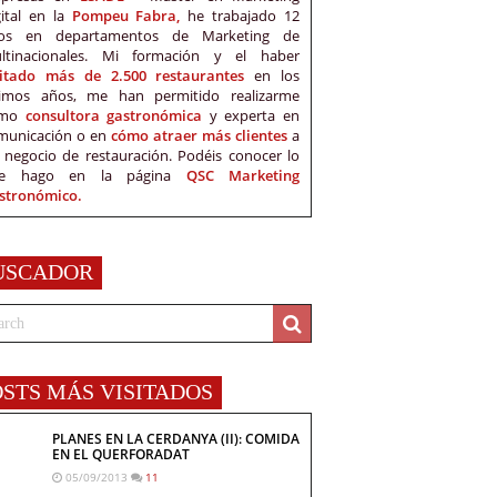
gital en la
Pompeu Fabra,
he trabajado 12
os en departamentos de Marketing de
ltinacionales. Mi formación y el haber
sitado más de 2.500 restaurantes
en los
timos años, me han permitido realizarme
omo
consultora gastronómica
y experta en
municación o en
cómo atraer más clientes
a
 negocio de restauración. Podéis conocer lo
e hago en la página
QSC Marketing
stronómico.
USCADOR
OSTS MÁS VISITADOS
PLANES EN LA CERDANYA (II): COMIDA
EN EL QUERFORADAT
05/09/2013
11