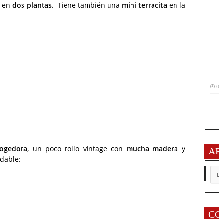
o en
dos plantas.
Tiene también una
mini terracita
en la
0
ogedora
, un poco rollo vintage con
mucha madera
y
A
adable:
AR
C