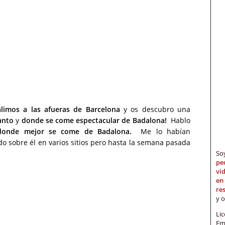
limos a las afueras de Barcelona
y os descubro una
anto
y
donde se come espectacular de Badalona!
Hablo
 donde mejor se come de Badalona.
Me lo habían
o sobre él en varios sitios pero hasta la semana pasada
S
pe
vi
en
re
y 
Li
Em