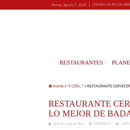
¿TIENES UN RESTAURA
Viernes, Agosto 7, 2026
RESTAURANTES
PLANE
Home
»
"Y CON..."
»
RESTAURANTE CERVECER
RESTAURANTE CER
LO MEJOR DE BAD
Qué se cuece en Bcn
29/09/2015
3,479