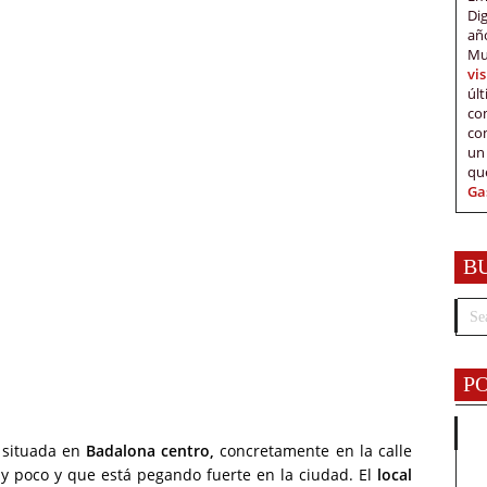
Di
añ
Mu
vi
úl
c
co
un
qu
Ga
B
P
situada en
Badalona centro,
concretamente en la calle
y poco y que está pegando fuerte en la ciudad. El
local