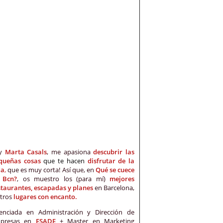
oy
Marta Casals
, me apasiona
descubrir las
queñas cosas
que te hacen
disfrutar de la
da
,
que es muy corta! Así que, en
Qué se cuece
 Bcn?
, os muestro los (para mí)
mejores
staurantes, escapadas y planes
en Barcelona,
otros
lugares con encanto.
cenciada en Administración y Dirección de
presas en
ESADE
+ Master en Marketing