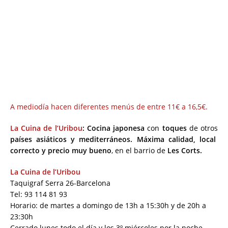
A mediodía hacen diferentes menús de entre 11€ a 16,5€.
La Cuina de l’Uribou
: Cocina japonesa
con
toques
de otros
países asiáticos y mediterráneos.
Máxima calidad, local
correcto y precio muy bueno
, en el barrio de
Les Corts.
La Cuina de l’Uribou
Taquigraf Serra 26-Barcelona
Tel: 93 114 81 93
Horario: de martes a domingo de 13h a 15:30h y de 20h a
23:30h
Cerrado lunes todo el día y los 3º miércoles por la noche