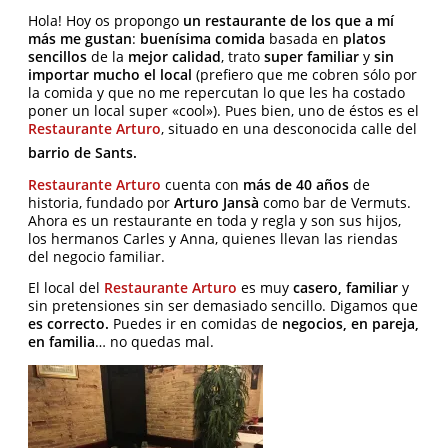
Hola! Hoy os propongo
un restaurante de los que a mí
más me gustan
:
buenísima comida
basada en
platos
sencillos
de la
mejor calidad
, trato
super familiar
y
sin
importar mucho el local
(prefiero que me cobren sólo por
la comida y que no me repercutan lo que les ha costado
poner un local super «cool»). Pues bien, uno de éstos es el
Restaurante Arturo
, situado en una desconocida calle del
barrio de Sants.
Restaurante Arturo
cuenta con
más de 40 años
de
historia, fundado por
Arturo Jansà
como bar de Vermuts.
Ahora es un restaurante en toda y regla y son sus hijos,
los hermanos Carles y Anna, quienes llevan las riendas
del negocio familiar.
El local del
Restaurante Arturo
es muy
casero, familiar
y
sin pretensiones sin ser demasiado sencillo. Digamos que
es correcto.
Puedes ir en comidas de
negocios, en pareja,
en familia
… no quedas mal.