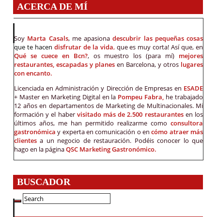
ACERCA DE MÍ
Soy
Marta Casals
, me apasiona
descubrir las pequeñas cosas
que te hacen
disfrutar de la vida
,
que es muy corta! Así que, en
Qué se cuece en Bcn?
, os muestro los (para mí)
mejores
restaurantes, escapadas y planes
en Barcelona, y otros
lugares
con encanto.
Licenciada en Administración y Dirección de Empresas en
ESADE
+ Master en Marketing Digital en la
Pompeu Fabra,
he trabajado
12 años en departamentos de Marketing de Multinacionales. Mi
formación y el haber
visitado más de 2.500 restaurantes
en los
últimos años, me han permitido realizarme como
consultora
gastronómica
y experta en comunicación o en
cómo atraer más
clientes
a un negocio de restauración. Podéis conocer lo que
hago en la página
QSC Marketing Gastronómico.
BUSCADOR