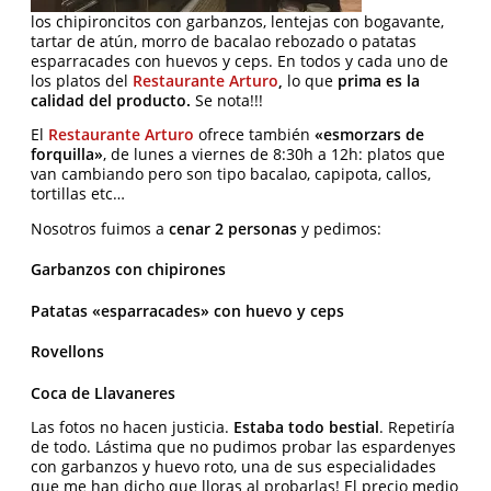
los chipironcitos con garbanzos, lentejas con bogavante,
tartar de atún, morro de bacalao rebozado o patatas
esparracades con huevos y ceps. En todos y cada uno de
los platos del
Restaurante Arturo
,
lo que
prima es la
calidad del producto.
Se nota!!!
El
Restaurante Arturo
ofrece también
«esmorzars de
forquilla»
, de lunes a viernes de 8:30h a 12h: platos que
van cambiando pero son tipo bacalao, capipota, callos,
tortillas etc…
Nosotros fuimos a
cenar 2 personas
y pedimos:
Garbanzos con chipirones
Patatas «esparracades» con huevo y ceps
Rovellons
Coca de Llavaneres
Las fotos no hacen justicia.
Estaba todo bestial
. Repetiría
de todo. Lástima que no pudimos probar las espardenyes
con garbanzos y huevo roto, una de sus especialidades
que me han dicho que lloras al probarlas! El precio medio