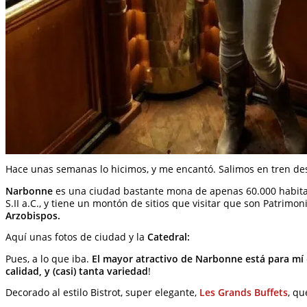
Hace unas semanas lo hicimos, y me encantó. Salimos en tren d
Narbonne
es una ciudad bastante mona de apenas 60.000 habitant
S.II a.C., y tiene un montón de sitios que visitar que son Patrim
Arzobispos.
Aquí unas fotos de ciudad y la
Catedral:
Pues, a lo que iba.
El mayor atractivo de Narbonne está para mí
calidad, y (casi) tanta variedad
!
Decorado al estilo Bistrot, super elegante,
Les Grands Buffets
, qu