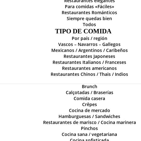
Restaurantes elegantes
Para comidas «Fáciles»
Restaurantes Románticos
Siempre quedas bien
Todos
TIPO DE COMIDA
Por país / región
Vascos – Navarros – Gallegos
Mexicanos / Argentinos / Caribeños
Restaurantes Japoneses
Restaurantes Italianos / Franceses
Restaurantes americanos
Restaurantes Chinos / Thais / Indios
Brunch
Calçotadas / Braserías
Comida casera
Crêpes
Cocina de mercado
Hamburguesas / Sandwiches
Restaurantes de marisco / Cocina marinera
Pinchos
Cocina sana / vegetariana
Cocina sofisticada