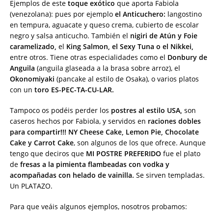
Ejemplos de este
toque exótico
que aporta Fabiola
(venezolana): pues por ejemplo
el Anticuchero:
langostino
en tempura, aguacate y queso crema, cubierto de escolar
negro y salsa anticucho. También el
nigiri de Atún y Foie
caramelizado,
el
King Salmon, el Sexy Tuna o el Nikkei,
entre otros. Tiene otras especialidades como el
Donbury de
Anguila
(anguila glaseada a la brasa sobre arroz), el
Okonomiyaki
(pancake al estilo de Osaka), o varios platos
con un
toro ES-PEC-TA-CU-LAR.
Tampoco os podéis perder los
postres al estilo USA,
son
caseros hechos por Fabiola, y servidos en
raciones dobles
para compartir!!!
NY Cheese Cake, Lemon Pie, Chocolate
Cake y Carrot Cake
, son algunos de los que ofrece. Aunque
tengo que deciros que
MI POSTRE PREFERIDO
fue el plato
de
fresas a la pimienta flambeadas con vodka y
acompañadas con helado de vainilla.
Se sirven templadas.
Un PLATAZO.
Para que veáis algunos ejemplos, nosotros probamos: