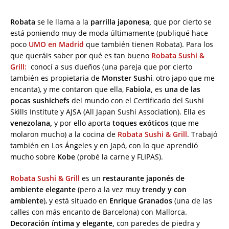
Robata
se le llama a la
parrilla japonesa,
que por cierto se
está poniendo muy de moda últimamente (publiqué hace
poco
UMO en Madrid
que también tienen Robata). Para los
que queráis saber por qué es tan bueno
Robata Sushi &
Grill:
conocí a sus dueños (una pareja que por cierto
también es propietaria de
Monster Sushi
, otro japo que me
encanta), y me contaron que ella,
Fabiola,
es
una de las
pocas sushichefs
del mundo con el Certificado del Sushi
Skills Institute y AJSA (All Japan Sushi Association). Ella es
venezolana,
y por ello aporta
toques exóticos
(que me
molaron mucho) a la cocina de
Robata Sushi & Grill
. Trabajó
también en Los Ángeles y en Japó, con lo que aprendió
mucho sobre
Kobe
(probé la carne y FLIPAS).
Robata Sushi & Grill
es un
restaurante japonés de
ambiente elegante
(pero a la vez muy
trendy y con
ambiente
), y está situado en
Enrique Granados
(una de las
calles con más encanto de Barcelona) con Mallorca.
Decoración íntima y elegante,
con paredes de piedra y