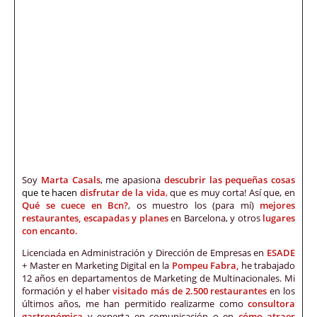
Soy
Marta Casals
, me apasiona
descubrir las pequeñas cosas
que te hacen
disfrutar de la vida
,
que es muy corta! Así que, en
Qué se cuece en Bcn?
, os muestro los (para mí)
mejores
restaurantes, escapadas y planes
en Barcelona, y otros
lugares
con encanto.
Licenciada en Administración y Dirección de Empresas en
ESADE
+ Master en Marketing Digital en la
Pompeu Fabra,
he trabajado
12 años en departamentos de Marketing de Multinacionales. Mi
formación y el haber
visitado más de 2.500 restaurantes
en los
últimos años, me han permitido realizarme como
consultora
gastronómica
y experta en comunicación o en
cómo atraer