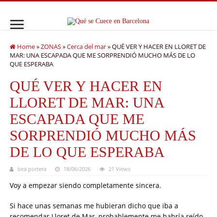
Home
»
ZONAS
»
Cerca del mar
»
QUÉ VER Y HACER EN LLORET DE
MAR: UNA ESCAPADA QUE ME SORPRENDIÓ MUCHO MÁS DE LO
QUE ESPERABA
QUÉ VER Y HACER EN
LLORET DE MAR: UNA
ESCAPADA QUE ME
SORPRENDIÓ MUCHO MÁS
DE LO QUE ESPERABA
bea portera
18/06/2026
21 Views
Voy a empezar siendo completamente sincera.
Si hace unas semanas me hubieran dicho que iba a
recomendar Lloret de Mar, probablemente me habría reído.