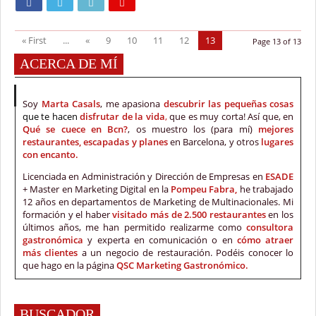
« First
...
«
9
10
11
12
13
Page 13 of 13
ACERCA DE MÍ
Soy
Marta Casals
, me apasiona
descubrir las pequeñas cosas
que te hacen
disfrutar de la vida
,
que es muy corta! Así que, en
Qué se cuece en Bcn?
, os muestro los (para mí)
mejores
restaurantes, escapadas y planes
en Barcelona, y otros
lugares
con encanto.
Licenciada en Administración y Dirección de Empresas en
ESADE
+ Master en Marketing Digital en la
Pompeu Fabra,
he trabajado
12 años en departamentos de Marketing de Multinacionales. Mi
formación y el haber
visitado más de 2.500 restaurantes
en los
últimos años, me han permitido realizarme como
consultora
gastronómica
y experta en comunicación o en
cómo atraer
más clientes
a un negocio de restauración. Podéis conocer lo
que hago en la página
QSC Marketing Gastronómico.
BUSCADOR