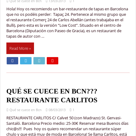
Qué se cuece en Bcn
13/03/2013
1
Hola! Hoy os recomiendo un bar-restaurante de tapas en Barcelona
que no os podéis perder: Tapaç 24. Pertenece al mismo grupo que
el restaurante Comerç 24 de Carlos Abellán (antes trabajaba en el
Bulli), pero esta es la versión “Low Cost”. Situado en el centro de
Barcelona (Diputación con Paseo de Gracia), es un restaurant de
tapas de autor con …
Read More »
QUÉ SE CUECE EN BCN???
RESTAURANTE CARLITOS
Qué se cuece en Bcn
08/03/2013
1
RESTAURANTE CARLITOS C/ Calvet 50 (con Madrazo) St. Gervasi-
Santaló. Barcelona Precio medio: 25-30€ Reservar mesa Buenos días
chic@s!!! Pues hoy os quiero recomendar un restaurante súper
chulo y que está muy de moda en Barcelona! Se llama Carlitos, está