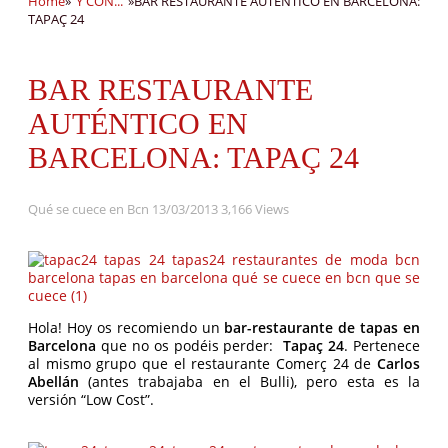
Home
»
"Y CON..."
»
BAR RESTAURANTE AUTÉNTICO EN BARCELONA:
TAPAÇ 24
BAR RESTAURANTE
AUTÉNTICO EN
BARCELONA: TAPAÇ 24
Qué se cuece en Bcn
13/03/2013
3,166 Views
Hola! Hoy os recomiendo un
bar-restaurante de tapas en
Barcelona
que no os podéis perder:
Tapaç 24
. Pertenece
al mismo grupo que el restaurante Comerç 24 de
Carlos
Abellán
(antes trabajaba en el Bulli), pero esta es la
versión “Low Cost”.