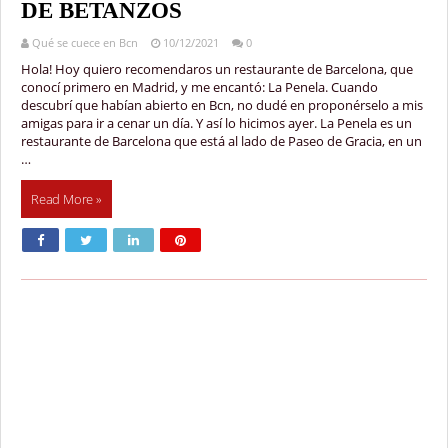
DE BETANZOS
Qué se cuece en Bcn
10/12/2021
0
Hola! Hoy quiero recomendaros un restaurante de Barcelona, que
conocí primero en Madrid, y me encantó: La Penela. Cuando
descubrí que habían abierto en Bcn, no dudé en proponérselo a mis
amigas para ir a cenar un día. Y así lo hicimos ayer. La Penela es un
restaurante de Barcelona que está al lado de Paseo de Gracia, en un
…
Read More »