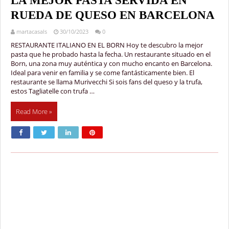
LA MEJOR PASTA SERVIDA EN
RUEDA DE QUESO EN BARCELONA
martacasals
30/10/2023
0
RESTAURANTE ITALIANO EN EL BORN Hoy te descubro la mejor
pasta que he probado hasta la fecha. Un restaurante situado en el
Born, una zona muy auténtica y con mucho encanto en Barcelona.
Ideal para venir en familia y se come fantásticamente bien. El
restaurante se llama Murivecchi Si sois fans del queso y la trufa,
estos Tagliatelle con trufa …
Read More »