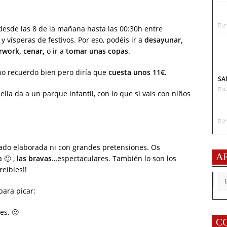
2
desde las 8 de la mañana hasta las 00:30h entre
y vísperas de festivos. Por eso, podéis ir a
desayunar,
rwork, cenar,
o ir a
tomar unas copas
.
no recuerdo bien pero diría que
cuesta unos 11€.
SA
0
 ella da a un parque infantil, con lo que si vais con niños
2
iado elaborada ni con grandes pretensiones. Os
A
 🙂 ,
las bravas
…espectaculares. También lo son los
reíbles!!
AR
para picar:
es. 🙂
C