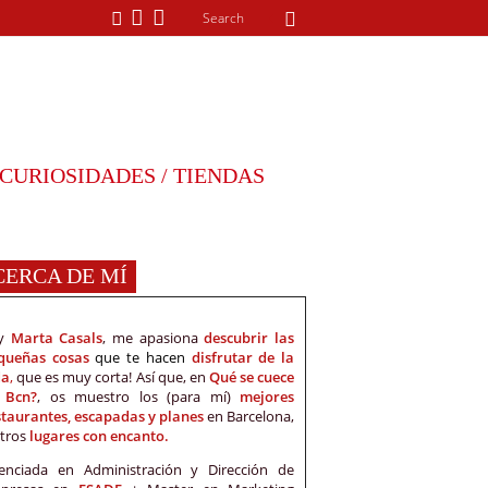
CURIOSIDADES / TIENDAS
CERCA DE MÍ
oy
Marta Casals
, me apasiona
descubrir las
queñas cosas
que te hacen
disfrutar de la
da
,
que es muy corta! Así que, en
Qué se cuece
 Bcn?
, os muestro los (para mí)
mejores
staurantes, escapadas y planes
en Barcelona,
otros
lugares con encanto.
cenciada en Administración y Dirección de