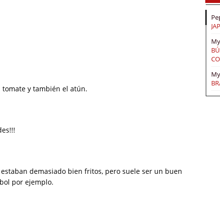
Pe
JA
My
BÚ
CO
My
BR
 tomate y también el atún.
es!!!
o estaban demasiado bien fritos, pero suele ser un buen
tbol por ejemplo.