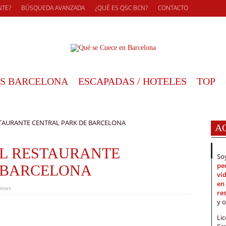
NTE?
BÚSQUEDA AVANZADA
¿QUÉ ES QSC BCN?
CONTACTO
S BARCELONA
ESCAPADAS / HOTELES
TOP
TAURANTE CENTRAL PARK DE BARCELONA
A
L RESTAURANTE
S
pe
 BARCELONA
vi
en
Views
re
y 
Li