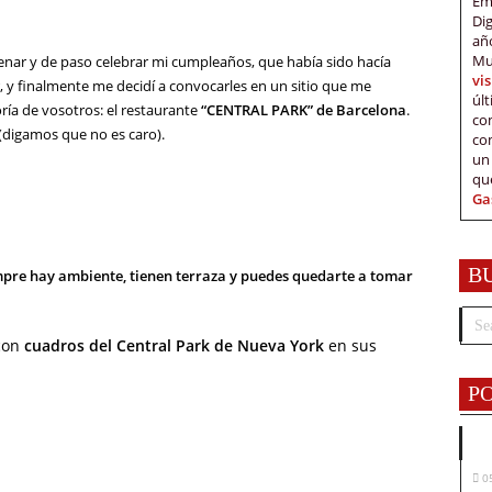
Em
Di
añ
Mu
enar y de paso celebrar mi cumpleaños, que había sido hacía
vi
y finalmente me decidí a convocarles en un sitio que me
úl
ía de vosotros: el restaurante
“CENTRAL PARK” de Barcelona
.
c
(digamos que no es caro).
co
un
qu
Ga
B
mpre hay ambiente, tienen terraza y puedes quedarte a tomar
 con
cuadros del Central Park de Nueva York
en sus
P
0