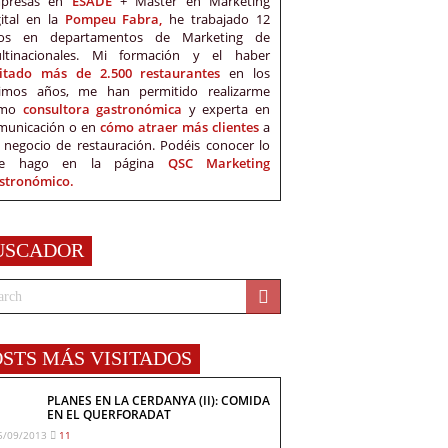
presas en
ESADE
+ Master en Marketing
gital en la
Pompeu Fabra,
he trabajado 12
os en departamentos de Marketing de
ltinacionales. Mi formación y el haber
sitado más de 2.500 restaurantes
en los
timos años, me han permitido realizarme
omo
consultora gastronómica
y experta en
municación o en
cómo atraer más clientes
a
 negocio de restauración. Podéis conocer lo
e hago en la página
QSC Marketing
stronómico.
USCADOR
OSTS MÁS VISITADOS
PLANES EN LA CERDANYA (II): COMIDA
EN EL QUERFORADAT
5/09/2013
11