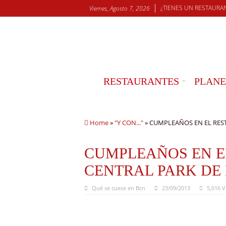
¿TIENES UN RESTAURA
Viernes, Agosto 7, 2026
RESTAURANTES
PLANE
Home
»
"Y CON..."
»
CUMPLEAÑOS EN EL RES
CUMPLEAÑOS EN E
CENTRAL PARK DE
Qué se cuece en Bcn
23/09/2013
5,016 