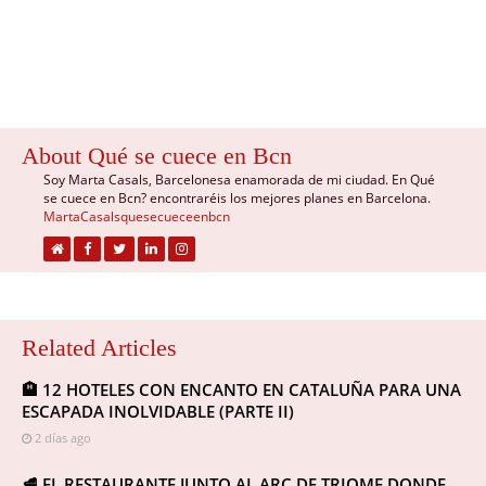
About Qué se cuece en Bcn
Soy Marta Casals, Barcelonesa enamorada de mi ciudad. En Qué
se cuece en Bcn? encontraréis los mejores planes en Barcelona.
MartaCasalsquesecueceenbcn
Related Articles
🏨 12 HOTELES CON ENCANTO EN CATALUÑA PARA UNA
ESCAPADA INOLVIDABLE (PARTE II)
2 días ago
🥩 EL RESTAURANTE JUNTO AL ARC DE TRIOMF DONDE