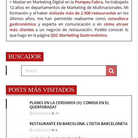
+ Master en Marketing Digital en la
Pompeu Fabra,
he trabajado
12 años en departamentos de Marketing de Multinacionales. Mi
formación y el haber
visitado más de 2.500 restaurantes
en los
últimos años, me han permitido realizarme como
consultora
gastronómica
y experta en comunicación o en
cómo atraer
más clientes
a un negocio de restauración. Podéis conocer lo
que hago en la página
QSC Marketing Gastronómico.
BUSCADOR
POSTS MÁS VISITADOS
PLANES EN LA CERDANYA (II): COMIDA EN EL
QUERFORADAT
05/09/2013
11
RESTAURANTE EN BARCELONA: L’OSTIA BARCELONETA
21/03/2013
9