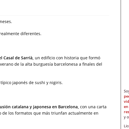
oneses.
realmente diferentes.
 Casal de Sarrià,
un edificio con historia que formó
 verano de la alta burguesía barcelonesa a finales del
ípico japonés de sushi y nigiris.
S
pe
vi
en
fusión catalana y japonesa en Barcelona,
con una carta
re
o de los formatos que más triunfan actualmente en
y 
Li