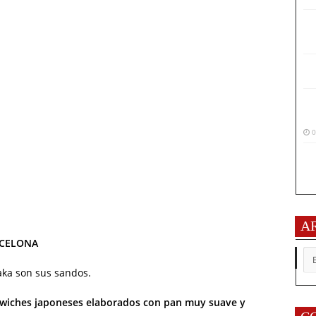
0
A
RCELONA
AR
aka son sus sandos.
wiches japoneses elaborados con pan muy suave y