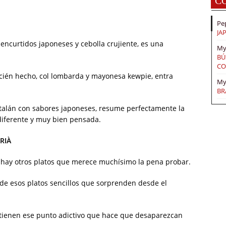
C
Pe
JA
 encurtidos japoneses y cebolla crujiente, es una
My
BÚ
CO
ecién hecho, col lombarda y mayonesa kewpie, entra
My
BR
alán con sabores japoneses, resume perfectamente la
, diferente y muy bien pensada.
RIÀ
 hay otros platos que merece muchísimo la pena probar.
de esos platos sencillos que sorprenden desde el
tienen ese punto adictivo que hace que desaparezcan