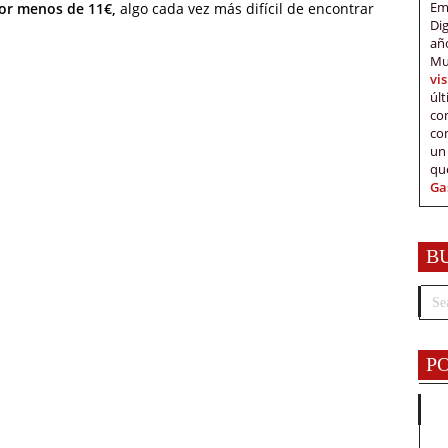
Em
or menos de 11€,
algo cada vez más difícil de encontrar
Di
añ
Mu
vi
úl
c
co
un
qu
Ga
B
P