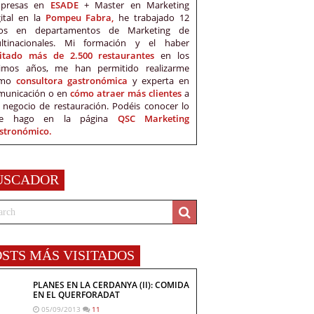
presas en
ESADE
+ Master en Marketing
gital en la
Pompeu Fabra,
he trabajado 12
os en departamentos de Marketing de
ltinacionales. Mi formación y el haber
sitado más de 2.500 restaurantes
en los
timos años, me han permitido realizarme
omo
consultora gastronómica
y experta en
municación o en
cómo atraer más clientes
a
 negocio de restauración. Podéis conocer lo
e hago en la página
QSC Marketing
stronómico.
USCADOR
OSTS MÁS VISITADOS
PLANES EN LA CERDANYA (II): COMIDA
EN EL QUERFORADAT
05/09/2013
11