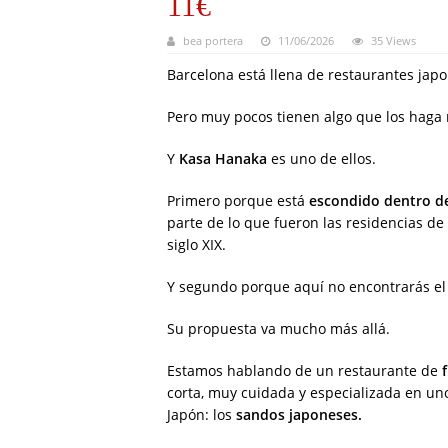
11€
bea portera
11/06/2026
35 Views
Barcelona está llena de restaurantes jap
Pero muy pocos tienen algo que los haga 
Y
Kasa Hanaka
es uno de ellos.
Primero porque está
escondido dentro del
parte de lo que fueron las residencias de
siglo XIX.
Y segundo porque aquí no encontrarás el t
Su propuesta va mucho más allá.
Estamos hablando de un restaurante de
corta, muy cuidada y especializada en un
Japón: los
sandos japoneses.