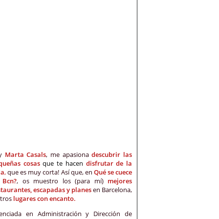
oy
Marta Casals
, me apasiona
descubrir las
queñas cosas
que te hacen
disfrutar de la
da
,
que es muy corta! Así que, en
Qué se cuece
 Bcn?
, os muestro los (para mí)
mejores
staurantes, escapadas y planes
en Barcelona,
otros
lugares con encanto.
cenciada en Administración y Dirección de