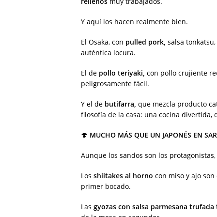
rellenos
muy trabajados.
Y aquí los hacen realmente bien.
El Osaka, con
pulled pork,
salsa tonkatsu,
auténtica locura.
El de
pollo teriyaki,
con pollo crujiente r
peligrosamente fácil.
Y el de
butifarra,
que mezcla producto cat
filosofía de la casa: una cocina divertida
🍄 MUCHO MÁS QUE UN JAPONÉS EN SAR
Aunque los sandos son los protagonistas,
Los
shiitakes al horno
con miso y ajo son 
primer bocado.
Las
gyozas con salsa parmesana trufada