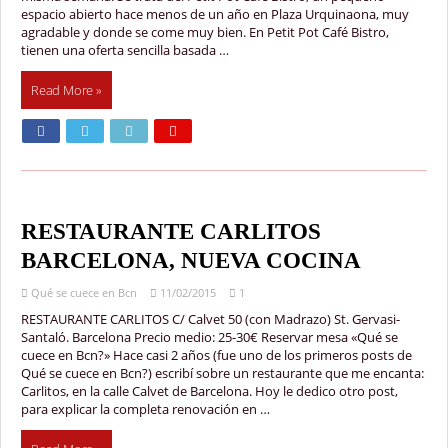
espacio abierto hace menos de un año en Plaza Urquinaona, muy
agradable y donde se come muy bien. En Petit Pot Café Bistro,
tienen una oferta sencilla basada …
Read More »
RESTAURANTE CARLITOS
BARCELONA, NUEVA COCINA
Qué se cuece en Bcn
11/02/2015
1
RESTAURANTE CARLITOS C/ Calvet 50 (con Madrazo) St. Gervasi-
Santaló. Barcelona Precio medio: 25-30€ Reservar mesa «Qué se
cuece en Bcn?» Hace casi 2 años (fue uno de los primeros posts de
Qué se cuece en Bcn?) escribí sobre un restaurante que me encanta:
Carlitos, en la calle Calvet de Barcelona. Hoy le dedico otro post,
para explicar la completa renovación en …