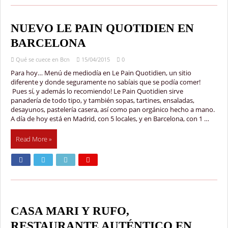
NUEVO LE PAIN QUOTIDIEN EN
BARCELONA
Qué se cuece en Bcn
15/04/2015
0
Para hoy… Menú de mediodía en Le Pain Quotidien, un sitio
diferente y donde seguramente no sabíais que se podía comer!
Pues sí, y además lo recomiendo! Le Pain Quotidien sirve
panadería de todo tipo, y también sopas, tartines, ensaladas,
desayunos, pastelería casera, así como pan orgánico hecho a mano.
A día de hoy está en Madrid, con 5 locales, y en Barcelona, con 1 …
Read More »
CASA MARI Y RUFO,
RESTAURANTE AUTÉNTICO EN