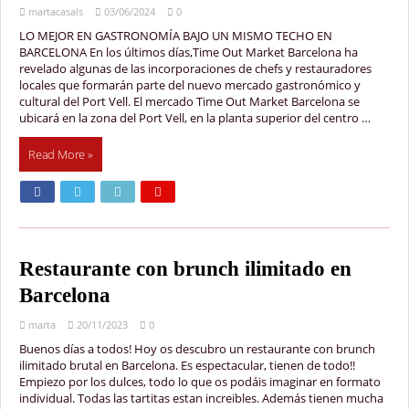
martacasals
03/06/2024
0
LO MEJOR EN GASTRONOMÍA BAJO UN MISMO TECHO EN
BARCELONA En los últimos días,Time Out Market Barcelona ha
revelado algunas de las incorporaciones de chefs y restauradores
locales que formarán parte del nuevo mercado gastronómico y
cultural del Port Vell. El mercado Time Out Market Barcelona se
ubicará en la zona del Port Vell, en la planta superior del centro …
Read More »
Restaurante con brunch ilimitado en
Barcelona
marta
20/11/2023
0
Buenos días a todos! Hoy os descubro un restaurante con brunch
ilimitado brutal en Barcelona. Es espectacular, tienen de todo!!
Empiezo por los dulces, todo lo que os podáis imaginar en formato
individual. Todas las tartitas estan increibles. Además tienen mucha