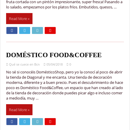
fruta cortada con un pintón impresionante, super fresca! Pasando a
lo salado, empezamos por los platos fríos. Embutidos, quesos, …
Read More »
DOMÉSTICO FOOD&COFFEE
Qué se cuece en Bcn
05/04/2018
0
No sé si conocéis DomésticoShop, pero yo la conocí al poco de abrir
la tienda de Diagonal y me encanta. Una tienda de decoración
moderna, diferente y a buen precio. Pues el descubrimiento de hace
poco es Doméstico Food&Coffee, un espacio que han creado al lado
de la tienda de decoración donde puedes picar algo e incluso comer
a mediodía, muy …
Read More »