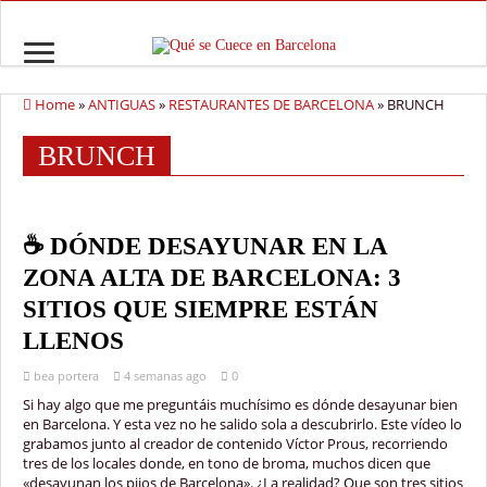
Home
»
ANTIGUAS
»
RESTAURANTES DE BARCELONA
»
BRUNCH
BRUNCH
☕ DÓNDE DESAYUNAR EN LA
ZONA ALTA DE BARCELONA: 3
SITIOS QUE SIEMPRE ESTÁN
LLENOS
bea portera
4 semanas ago
0
Si hay algo que me preguntáis muchísimo es dónde desayunar bien
en Barcelona. Y esta vez no he salido sola a descubrirlo. Este vídeo lo
grabamos junto al creador de contenido Víctor Prous, recorriendo
tres de los locales donde, en tono de broma, muchos dicen que
«desayunan los pijos de Barcelona». ¿La realidad? Que son tres sitios