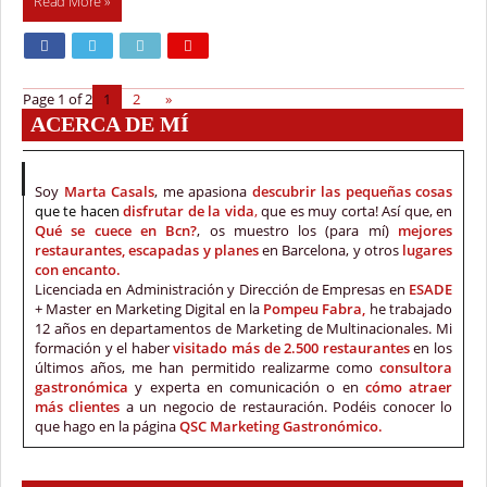
Read More »
Page 1 of 2
1
2
»
ACERCA DE MÍ
Soy
Marta Casals
, me apasiona
descubrir las pequeñas cosas
que te hacen
disfrutar de la vida
,
que es muy corta! Así que, en
Qué se cuece en Bcn?
, os muestro los (para mí)
mejores
restaurantes, escapadas y planes
en Barcelona, y otros
lugares
con encanto.
Licenciada en Administración y Dirección de Empresas en
ESADE
+ Master en Marketing Digital en la
Pompeu Fabra,
he trabajado
12 años en departamentos de Marketing de Multinacionales. Mi
formación y el haber
visitado más de 2.500 restaurantes
en los
últimos años, me han permitido realizarme como
consultora
gastronómica
y experta en comunicación o en
cómo atraer
más clientes
a un negocio de restauración. Podéis conocer lo
que hago en la página
QSC Marketing Gastronómico.