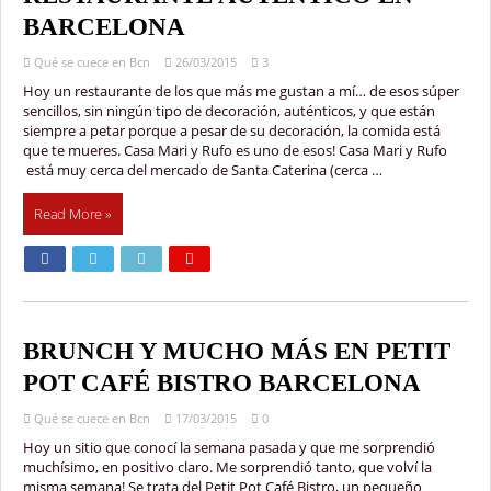
BARCELONA
Qué se cuece en Bcn
26/03/2015
3
Hoy un restaurante de los que más me gustan a mí… de esos súper
sencillos, sin ningún tipo de decoración, auténticos, y que están
siempre a petar porque a pesar de su decoración, la comida está
que te mueres. Casa Mari y Rufo es uno de esos! Casa Mari y Rufo
está muy cerca del mercado de Santa Caterina (cerca …
Read More »
BRUNCH Y MUCHO MÁS EN PETIT
POT CAFÉ BISTRO BARCELONA
Qué se cuece en Bcn
17/03/2015
0
Hoy un sitio que conocí la semana pasada y que me sorprendió
muchísimo, en positivo claro. Me sorprendió tanto, que volví la
misma semana! Se trata del Petit Pot Café Bistro, un pequeño