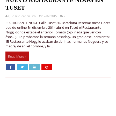
NUEVO RESTAURANTE NOGG EN
TUSET
Qué se cuece en Bcn
17/02/2015
2
RESTAURANTE NOGG Calle Tuset 30, Barcelona Reservar mesa Hacer
pedido online En diciembre 2014 abrió en Tuset el Restaurante
Nogg, donde estaba el anterior Tomato (ojo, nada que ver con
éste… ). Lo probamos la semana pasada y, un gran descubrimiento!.
El Restaurante Nogg lo acaban de abrir las hermanas Noguera y su
madre, de ahí el nombre, y la …
Read More »