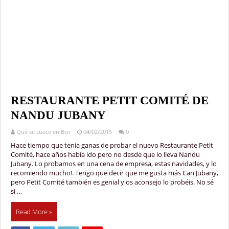
RESTAURANTE PETIT COMITÉ DE
NANDU JUBANY
Qué se cuece en Bcn
04/02/2015
0
Hace tiempo que tenía ganas de probar el nuevo Restaurante Petit
Comité, hace años había ido pero no desde que lo lleva Nandu
Jubany. Lo probamos en una cena de empresa, estas navidades, y lo
recomiendo mucho!. Tengo que decir que me gusta más Can Jubany,
pero Petit Comité también es genial y os aconsejo lo probéis. No sé
si …
Read More »