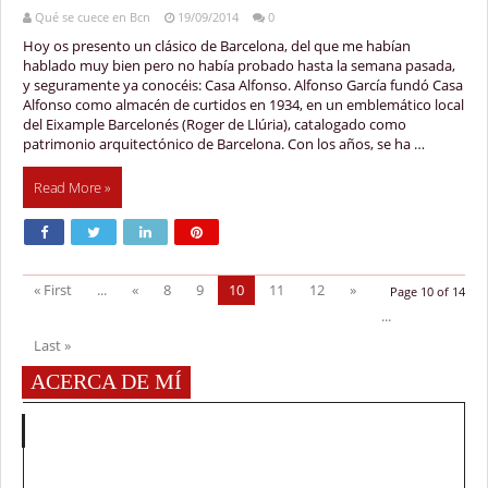
Qué se cuece en Bcn
19/09/2014
0
Hoy os presento un clásico de Barcelona, del que me habían
hablado muy bien pero no había probado hasta la semana pasada,
y seguramente ya conocéis: Casa Alfonso. Alfonso García fundó Casa
Alfonso como almacén de curtidos en 1934, en un emblemático local
del Eixample Barcelonés (Roger de Llúria), catalogado como
patrimonio arquitectónico de Barcelona. Con los años, se ha …
Read More »
« First
...
«
8
9
10
11
12
»
Page 10 of 14
...
Last »
ACERCA DE MÍ