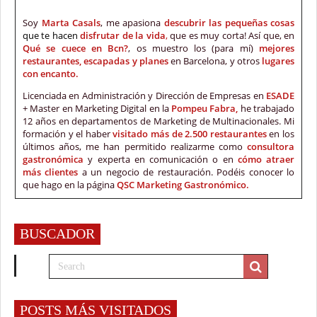
Soy
Marta Casals
, me apasiona
descubrir las pequeñas cosas
que te hacen
disfrutar de la vida
,
que es muy corta! Así que, en
Qué se cuece en Bcn?
, os muestro los (para mí)
mejores
restaurantes, escapadas y planes
en Barcelona, y otros
lugares
con encanto.
Licenciada en Administración y Dirección de Empresas en
ESADE
+ Master en Marketing Digital en la
Pompeu Fabra,
he trabajado
12 años en departamentos de Marketing de Multinacionales. Mi
formación y el haber
visitado más de 2.500 restaurantes
en los
últimos años, me han permitido realizarme como
consultora
gastronómica
y experta en comunicación o en
cómo atraer
más clientes
a un negocio de restauración. Podéis conocer lo
que hago en la página
QSC Marketing Gastronómico.
BUSCADOR
POSTS MÁS VISITADOS